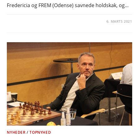
Fredericia og FREM (Odense) savnede holdskak, og…
6. MARTS 2021
NYHEDER
/
TOPNYHED