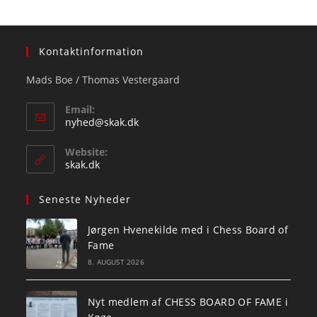
Kontaktinformation
Mads Boe / Thomas Vestergaard
Email:
Opens
nyhed@skak.dk
in
your
Website:
application
skak.dk
Seneste Nyheder
Jørgen Hvenekilde med i Chess Board of
Fame
8. AUGUST 2026
Nyt medlem af CHESS BOARD OF FAME i