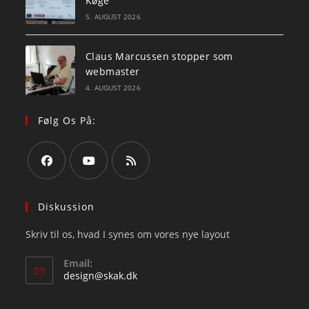
Køge
5. AUGUST 2026
Claus Marcussen stopper som
webmaster
4. AUGUST 2026
Følg Os På:
Opens
Opens
Opens
in
in
in
Diskussion
a
a
a
Skriv til os, hvad I synes om vores nye layout
new
new
new
tab
tab
tab
Email:
Opens
design@skak.dk
in
your