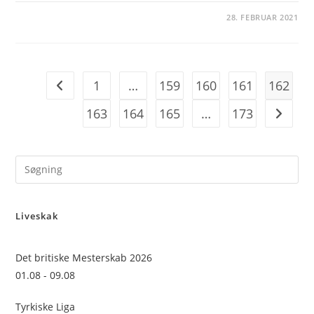
28. FEBRUAR 2021
1
…
159
160
161
162
Go to the previous page
163
164
165
…
173
Go to t
Pre
Es
to
Liveskak
clo
the
sea
Det britiske Mesterskab 2026
pan
01.08 - 09.08
Tyrkiske Liga