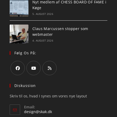
Nyt medlem af CHESS BOARD OF FAME i
Køge
5. AUGUST 2026
Claus Marcussen stopper som
webmaster
4. AUGUST 2026
Følg Os På:
Opens
Opens
Opens
in
in
in
Diskussion
a
a
a
Skriv til os, hvad I synes om vores nye layout
new
new
new
tab
tab
tab
Email:
Opens
design@skak.dk
in