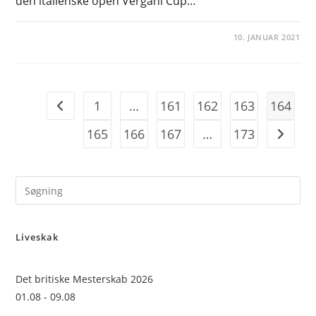
den italienske open Vergani Cup…
10. JANUAR 2021
1
…
161
162
163
164
Go to the previous page
165
166
167
…
173
Go to t
Pre
Es
to
Liveskak
clo
the
sea
Det britiske Mesterskab 2026
pan
01.08 - 09.08