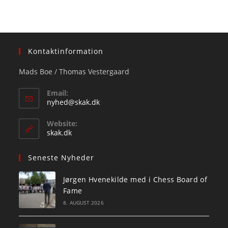
Kontaktinformation
Mads Boe / Thomas Vestergaard
Email:
Opens
nyhed@skak.dk
in
your
Website:
application
skak.dk
Seneste Nyheder
Jørgen Hvenekilde med i Chess Board of
Fame
8. AUGUST 2026