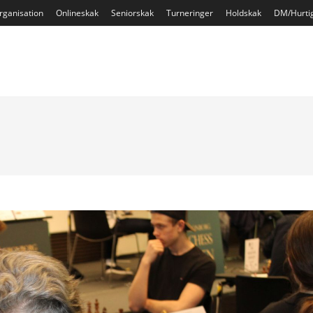
rganisation
Onlineskak
Seniorskak
Turneringer
Holdskak
DM/Hurti