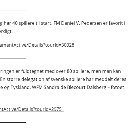
har 40 spillere til start. FM Daniel V. Pedersen er favorit i
rdigt.
namentActive/Details?tourId=30328
eringen er fuldtegnet med over 80 spillere, men man kan
En større delegation af svenske spillere har meddelt deres
ne og Tyskland. WFM Sandra de Blecourt Dalsberg – fotoet
ntActive/Details?tourId=29751