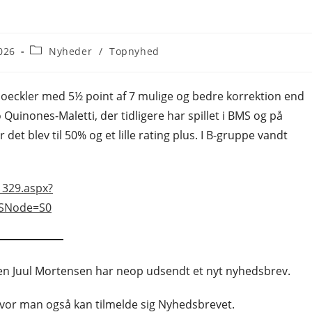
Post
026
Nyheder
/
Topnyhed
category:
Gloeckler med 5½ point af 7 mulige og bedre korrektion end
 Quinones-Maletti, der tidligere har spillet i BMS og på
et blev til 50% og et lille rating plus. I B-gruppe vandt
1329.aspx?
&SNode=S0
een Juul Mortensen har neop udsendt et nyt nyhedsbrev.
vor man også kan tilmelde sig Nyhedsbrevet.