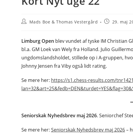
Kort Nyt uge 22
Post
Post
Mads Boe & Thomas Vestergård
29. maj 2
author:
published:
Limburg Open
blev vundet af tyske IM Christian 
bl.a. GM Loek van Wely fra Holland. Julio Guillermo
ungdomslandsholdet, stillede op i A-gruppen, hvor d
Johnny Jensen fra Viby også lidt rating.
Se mere her:
https://s1.chess-results.com/tnr142
lan=32&art=25&fedb=DEN&turdet=YES&flag=30
Seniorskak Nyhedsbrev maj 2026
. Seniorchef St
Se mere her:
Seniorskak Nyhedsbrev maj 2026
– h