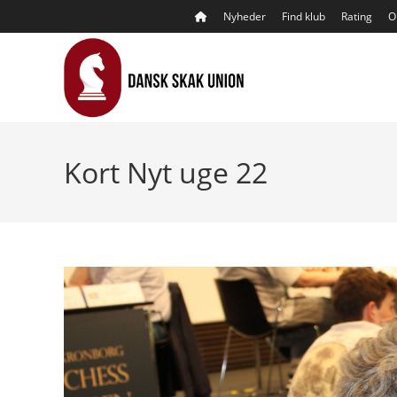
Skip
Nyheder
Find klub
Rating
O
to
content
Kort Nyt uge 22