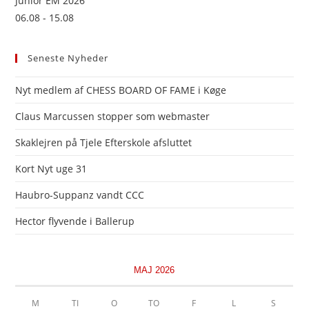
Junior EM 2026
06.08 - 15.08
Seneste Nyheder
Nyt medlem af CHESS BOARD OF FAME i Køge
Claus Marcussen stopper som webmaster
Skaklejren på Tjele Efterskole afsluttet
Kort Nyt uge 31
Haubro-Suppanz vandt CCC
Hector flyvende i Ballerup
MAJ 2026
M
TI
O
TO
F
L
S