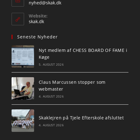
Opens
nyhed@skak.dk
in
your
Website:
application
skak.dk
Seneste Nyheder
Nyt medlem af CHESS BOARD OF FAME i
Køge
5. AUGUST 2026
Claus Marcussen stopper som
webmaster
4. AUGUST 2026
Skaklejren på Tjele Efterskole afsluttet
4. AUGUST 2026