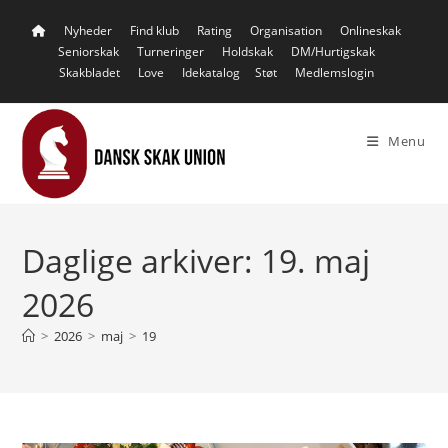
Skip
Nyheder
Find klub
Rating
Organisation
Onlineskak
to
Seniorskak
Turneringer
Holdskak
DM/Hurtigskak
content
Skakbladet
Love
Idekatalog
Støt
Medlemslogin
Menu
Daglige arkiver: 19. maj
2026
>
2026
>
maj
>
19