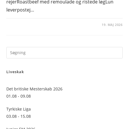
rejerRoastbeef med remoulade og ristede løgLun
leverpostej…
19. MAJ 2026
Pre
Es
to
Liveskak
clo
the
sea
Det britiske Mesterskab 2026
pan
01.08 - 09.08
Tyrkiske Liga
03.08 - 15.08