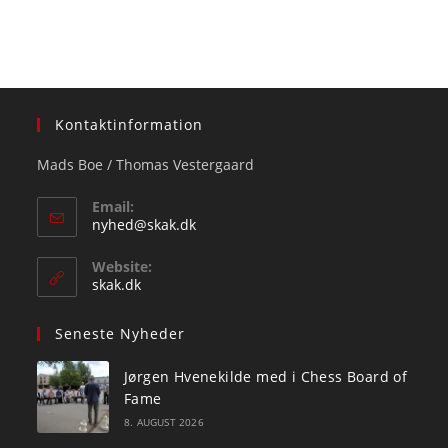
Kontaktinformation
Mads Boe / Thomas Vestergaard
Email:
Opens
nyhed@skak.dk
in
your
Website:
application
skak.dk
Seneste Nyheder
Jørgen Hvenekilde med i Chess Board of
Fame
8. AUGUST 2026