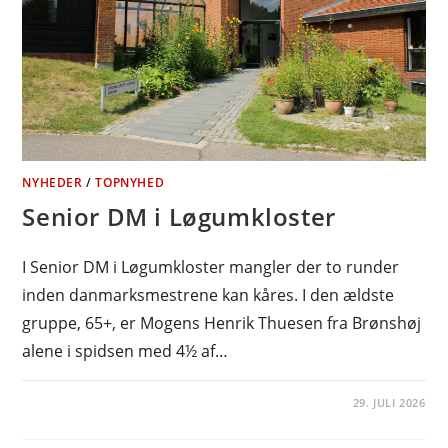
NYHEDER
/
TOPNYHED
Senior DM i Løgumkloster
I Senior DM i Løgumkloster mangler der to runder
inden danmarksmestrene kan kåres. I den ældste
gruppe, 65+, er Mogens Henrik Thuesen fra Brønshøj
alene i spidsen med 4½ af…
29. JULI 2026