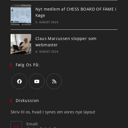
Nyt medlem af CHESS BOARD OF FAME i
Køge
5. AUGUST 2026
Claus Marcussen stopper som
webmaster
4. AUGUST 2026
Følg Os På:
Opens
Opens
Opens
in
in
in
Diskussion
a
a
a
Skriv til os, hvad I synes om vores nye layout
new
new
new
tab
tab
tab
Email: