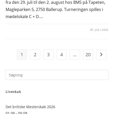
fra den 29. juli til den 2. august hos BMS på Tapeten,
Magleparken 5, 2750 Ballerup. Turneringen spilles i
mødelokale C + D.…
29. JULI 2026
1
2
3
4
…
20
Go to t
Pre
Es
to
Liveskak
clo
the
sea
Det britiske Mesterskab 2026
pan
01.08 - 09.08