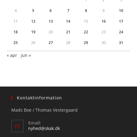
4
5
6
7
8
9
10
11
12
13
14
15
16
17
18
19
20
21
22
23
24
25
26
27
28
29
30
31
« apr
jun »
Kontaktinformation
Mads Boe / Thomas Vestergaard
Email:
Opens
nyhed@skak.dk
in