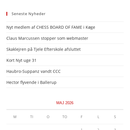
Seneste Nyheder
Nyt medlem af CHESS BOARD OF FAME i Køge
Claus Marcussen stopper som webmaster
Skaklejren på Tjele Efterskole afsluttet
Kort Nyt uge 31
Haubro-Suppanz vandt CCC
Hector flyvende i Ballerup
MAJ 2026
M
TI
O
TO
F
L
S
1
2
3