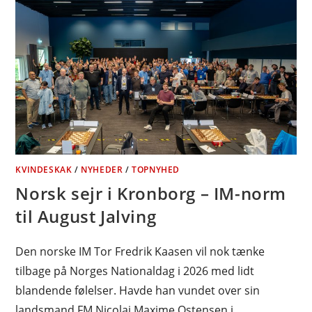
KVINDESKAK
/
NYHEDER
/
TOPNYHED
Norsk sejr i Kronborg – IM-norm
til August Jalving
Den norske IM Tor Fredrik Kaasen vil nok tænke
tilbage på Norges Nationaldag i 2026 med lidt
blandende følelser. Havde han vundet over sin
landsmand FM Nicolai Maxime Ostensen i…