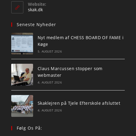
your
Website:
application
skak.dk
Seneste Nyheder
Nyt medlem af CHESS BOARD OF FAME i
Køge
5. AUGUST 2026
Claus Marcussen stopper som
webmaster
4. AUGUST 2026
Skaklejren på Tjele Efterskole afsluttet
4. AUGUST 2026
Følg Os På: