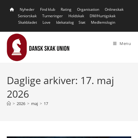
Skip
Nyheder
Find klub
Rating
Organisation
Onlineskak
to
Seniorskak
Turneringer
Holdskak
DM/Hurtigskak
content
Skakbladet
Love
Idekatalog
Støt
Medlemslogin
Menu
Daglige arkiver: 17. maj
2026
>
2026
>
maj
>
17