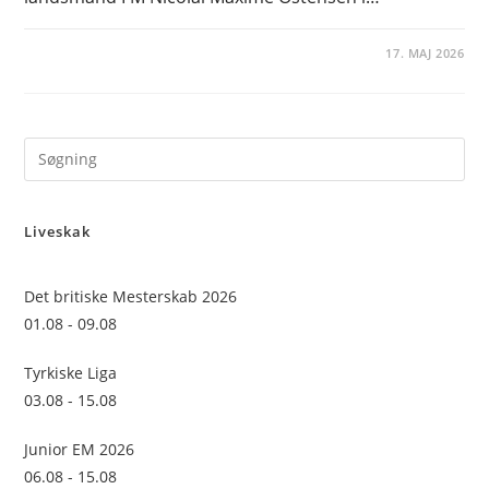
17. MAJ 2026
Pre
Es
to
Liveskak
clo
the
sea
Det britiske Mesterskab 2026
pan
01.08 - 09.08
Tyrkiske Liga
03.08 - 15.08
Junior EM 2026
06.08 - 15.08