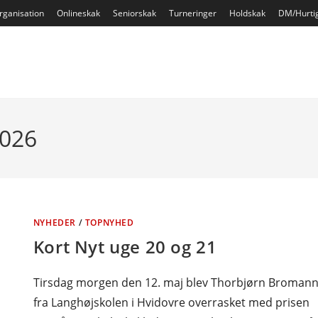
rganisation
Onlineskak
Seniorskak
Turneringer
Holdskak
DM/Hurti
2026
NYHEDER
/
TOPNYHED
Kort Nyt uge 20 og 21
Tirsdag morgen den 12. maj blev Thorbjørn Broman
fra Langhøjskolen i Hvidovre overrasket med prisen