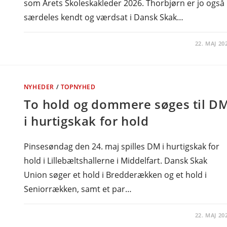
som Årets Skoleskakleder 2026. Thorbjørn er jo også
særdeles kendt og værdsat i Dansk Skak…
22. MAJ 20
NYHEDER
/
TOPNYHED
To hold og dommere søges til D
i hurtigskak for hold
Pinsesøndag den 24. maj spilles DM i hurtigskak for
hold i Lillebæltshallerne i Middelfart. Dansk Skak
Union søger et hold i Bredderækken og et hold i
Seniorrækken, samt et par…
22. MAJ 20