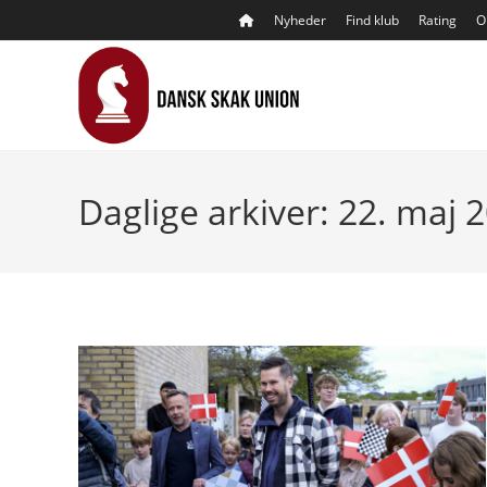
Skip
Nyheder
Find klub
Rating
O
to
content
Daglige arkiver: 22. maj 