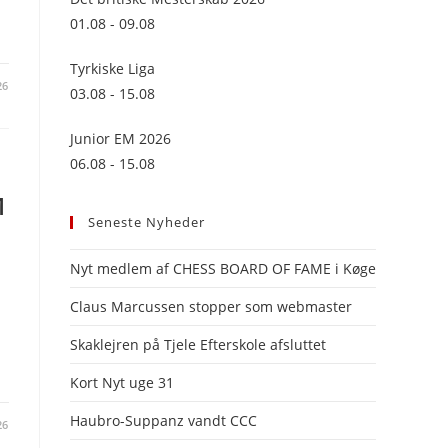
panel.
01.08 - 09.08
Tyrkiske Liga
26
03.08 - 15.08
Junior EM 2026
06.08 - 15.08
M
Seneste Nyheder
Nyt medlem af CHESS BOARD OF FAME i Køge
Claus Marcussen stopper som webmaster
Skaklejren på Tjele Efterskole afsluttet
Kort Nyt uge 31
Haubro-Suppanz vandt CCC
26