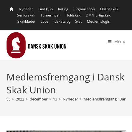
Skip
Nyheder
Find klub
Rating
Organisation
Onlineskak
to
Seniorskak
Turneringer
Holdskak
DM/Hurtigskak
content
Skakbladet
Love
Idekatalog
Støt
Medlemslogin
Menu
Medlemsfremgang i Dansk
Skak Union
>
2022
>
december
>
13
>
Nyheder
>
Medlemsfremgang i Dansk 