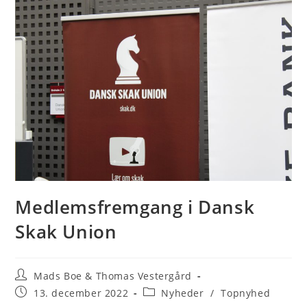
Medlemsfremgang i Dansk
Skak Union
Post
Mads Boe & Thomas Vestergård
author:
Post
Post
13. december 2022
Nyheder
/
Topnyhed
published:
category: