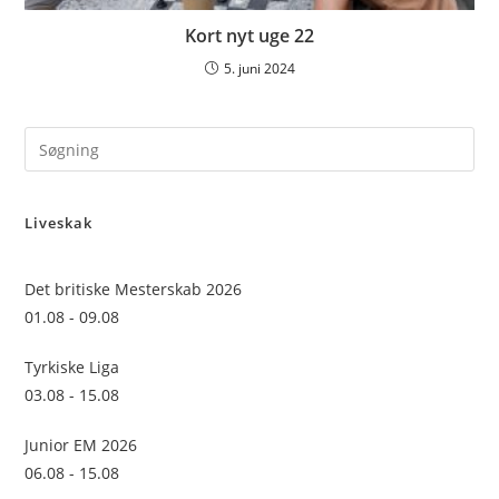
Kort nyt uge 22
5. juni 2024
Pre
Es
to
Liveskak
clo
the
sea
Det britiske Mesterskab 2026
pan
01.08 - 09.08
Tyrkiske Liga
03.08 - 15.08
Junior EM 2026
06.08 - 15.08