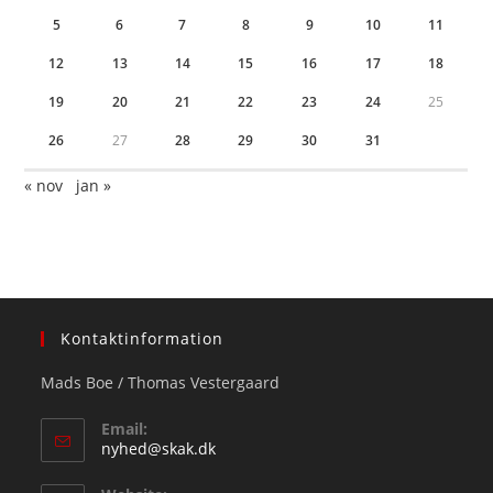
5
6
7
8
9
10
11
12
13
14
15
16
17
18
19
20
21
22
23
24
25
26
27
28
29
30
31
« nov
jan »
Kontaktinformation
Mads Boe / Thomas Vestergaard
Email:
Opens
nyhed@skak.dk
in
your