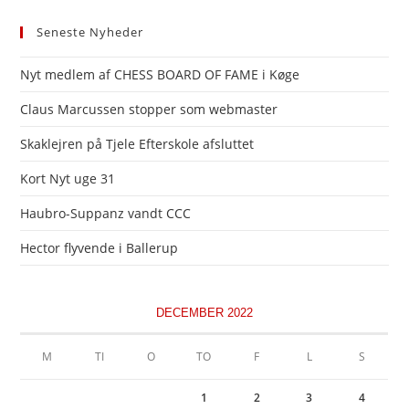
Seneste Nyheder
Nyt medlem af CHESS BOARD OF FAME i Køge
Claus Marcussen stopper som webmaster
Skaklejren på Tjele Efterskole afsluttet
Kort Nyt uge 31
Haubro-Suppanz vandt CCC
Hector flyvende i Ballerup
DECEMBER 2022
M
TI
O
TO
F
L
S
1
2
3
4