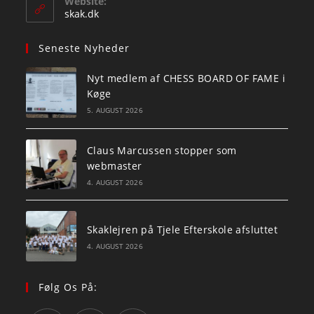
Website:
application
skak.dk
Seneste Nyheder
Nyt medlem af CHESS BOARD OF FAME i
Køge
5. AUGUST 2026
Claus Marcussen stopper som
webmaster
4. AUGUST 2026
Skaklejren på Tjele Efterskole afsluttet
4. AUGUST 2026
Følg Os På: