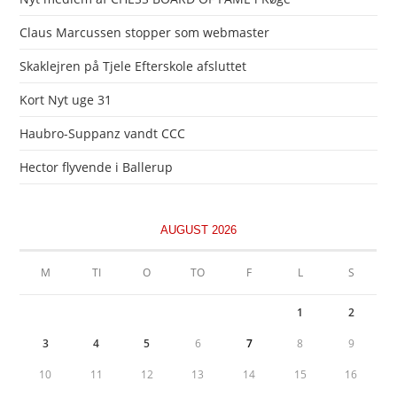
Claus Marcussen stopper som webmaster
Skaklejren på Tjele Efterskole afsluttet
Kort Nyt uge 31
Haubro-Suppanz vandt CCC
Hector flyvende i Ballerup
AUGUST 2026
M
TI
O
TO
F
L
S
1
2
3
4
5
6
7
8
9
10
11
12
13
14
15
16