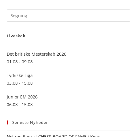
Pre
Es
to
Liveskak
clo
the
sea
Det britiske Mesterskab 2026
pan
01.08 - 09.08
Tyrkiske Liga
03.08 - 15.08
Junior EM 2026
06.08 - 15.08
Seneste Nyheder
Nyt medlem af CHESS BOARD OF FAME i Køge