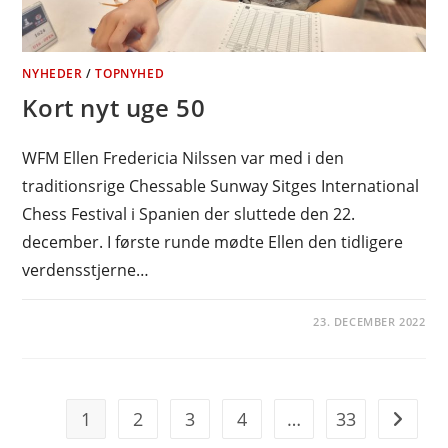
NYHEDER
/
TOPNYHED
Kort nyt uge 50
WFM Ellen Fredericia Nilssen var med i den
traditionsrige Chessable Sunway Sitges International
Chess Festival i Spanien der sluttede den 22.
december. I første runde mødte Ellen den tidligere
verdensstjerne…
23. DECEMBER 2022
1
2
3
4
…
33
Go to t