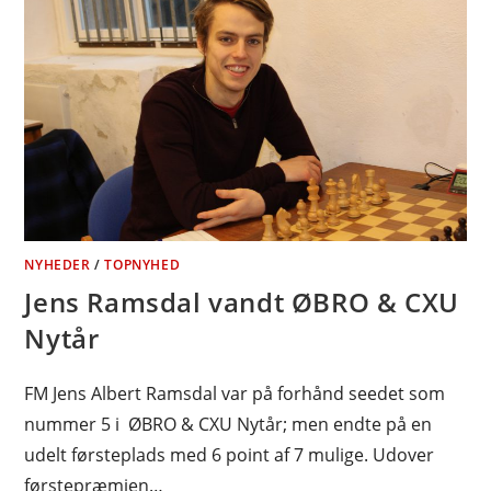
NYHEDER
/
TOPNYHED
Jens Ramsdal vandt ØBRO & CXU
Nytår
FM Jens Albert Ramsdal var på forhånd seedet som
nummer 5 i ØBRO & CXU Nytår; men endte på en
udelt førsteplads med 6 point af 7 mulige. Udover
førstepræmien…