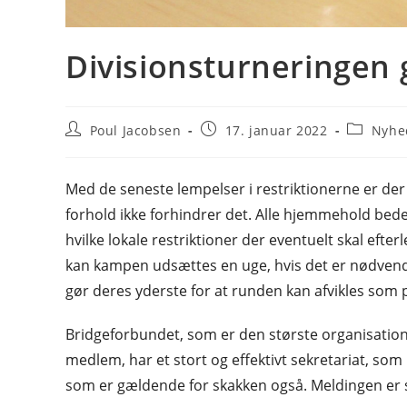
Divisionsturneringen
Post
Post
Post
Poul Jacobsen
17. januar 2022
Nyhe
author:
published:
category:
Med de seneste lempelser i restriktionerne er der a
forhold ikke forhindrer det. Alle hjemmehold bedes 
hvilke lokale restriktioner der eventuelt skal efter
kan kampen udsættes en uge, hvis det er nødvendigt 
gør deres yderste for at runden kan afvikles som p
Bridgeforbundet, som er den største organisatio
medlem, har et stort og effektivt sekretariat, so
som er gældende for skakken også. Meldingen er 