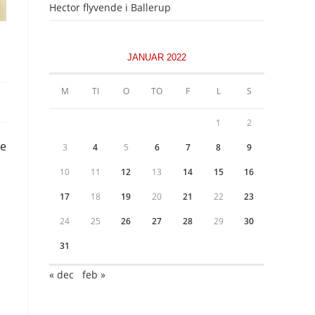
Hector flyvende i Ballerup
JANUAR 2022
M
TI
O
TO
F
L
S
1
2
le
3
4
5
6
7
8
9
10
11
12
13
14
15
16
17
18
19
20
21
22
23
24
25
26
27
28
29
30
31
« dec
feb »