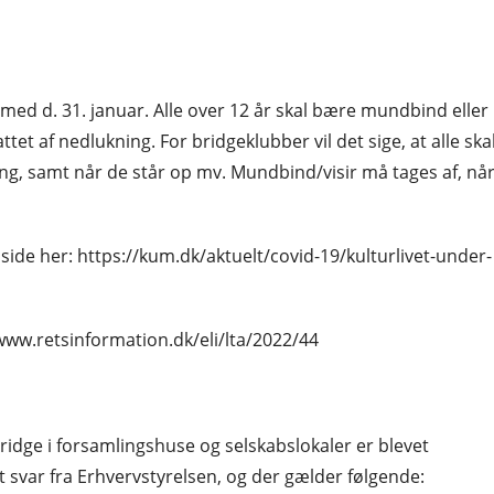
 med d. 31. januar. Alle over 12 år skal bære mundbind eller
attet af nedlukning. For bridgeklubber vil det sige, at alle ska
ng, samt når de står op mv. Mundbind/visir må tages af, nå
side her: https://kum.dk/aktuelt/covid-19/kulturlivet-under-
/www.retsinformation.dk/eli/lta/2022/44
ridge i forsamlingshuse og selskabslokaler er blevet
et svar fra Erhvervstyrelsen, og der gælder følgende: