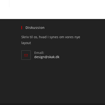
Diskussion
Skriv til os, hvad I synes om vores nye
layout
Email:
Opens
design@skak.dk
in
your
application