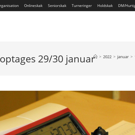
rganisation
Onlineskak
Seniorskak
Turneringer
Holdskak
DM/Hurti
noptages 29/30 januar
>
2022
>
januar
>