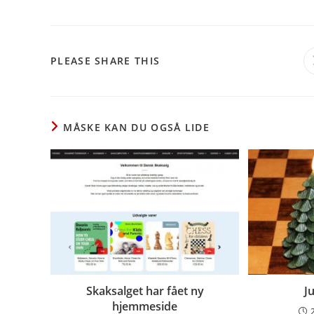
SHARE
PLEASE SHARE THIS
THIS
CONTENT
MÅSKE KAN DU OGSÅ LIDE
Skaksalget har fået ny
J
hjemmeside