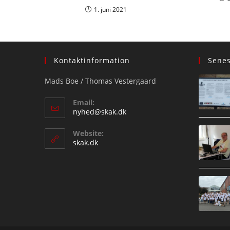
1. juni 2021
Kontaktinformation
Sene
Mads Boe / Thomas Vestergaard
Email:
Opens
nyhed@skak.dk
in
your
Website:
application
skak.dk