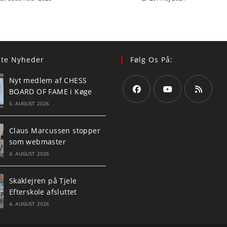
ste Nyheder
Følg Os På:
Nyt medlem af CHESS
BOARD OF FAME i Køge
5. AUGUST 2026
Opens
Opens
Opens
in
in
in
Claus Marcussen stopper
a
a
a
som webmaster
new
new
new
4. AUGUST 2026
tab
tab
tab
Skaklejren på Tjele
Efterskole afsluttet
4. AUGUST 2026