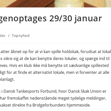
 genoptages 29/30 januar
der
/
Topnyhed
tter åbnet op for at vi kan spille holdskak, forudsat at loka
sikre sig at de kan benytte deres lokaler, og spørge ind til
leves. Hvis en klub ikke må benytte sit sædvanlige spillested
for at finde et alternativt lokale, men vi forventer at alle
lanlagt.
n i Dansk Tankesports Forbund, hvor Dansk Skak Union er
m har fremskaffet nedenstående meget tydelige meldinger,
sakset direkte fra Bridgeforbundets hjemmeside.