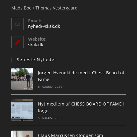
Mads Boe / Thomas Vestergaard
Email:
Opens
nyhed@skak.dk
in
your
Website:
application
skak.dk
Seneste Nyheder
Jørgen Hvenekilde med i Chess Board of
Fame
8. AUGUST 2026
Nyt medlem af CHESS BOARD OF FAME i
Køge
5. AUGUST 2026
Claus Marcussen stopper som