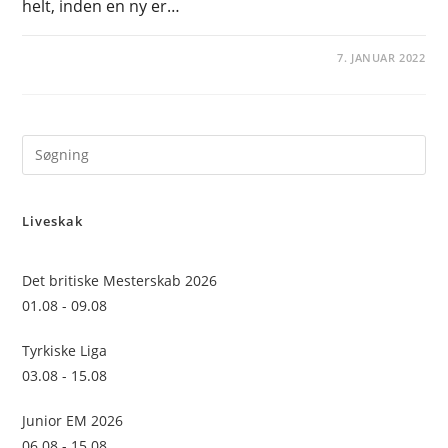
helt, inden en ny er…
7. JANUAR 2022
Pre
Es
to
Liveskak
clo
the
sea
Det britiske Mesterskab 2026
pan
01.08 - 09.08
Tyrkiske Liga
03.08 - 15.08
Junior EM 2026
06.08 - 15.08