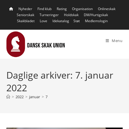
Skip
Nyheder
Find klub
Rating
Organisation
Onlineskak
to
Seniorskak
Turneringer
Holdskak
DM/Hurtigskak
content
Skakbladet
Love
Idekatalog
Støt
Medlemslogin
Menu
Daglige arkiver: 7. januar
2022
>
2022
>
januar
>
7