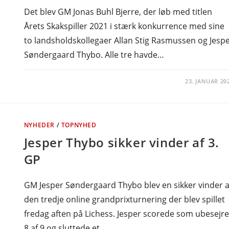
Det blev GM Jonas Buhl Bjerre, der løb med titlen
Årets Skakspiller 2021 i stærk konkurrence med sine
to landsholdskollegaer Allan Stig Rasmussen og Jesp
Søndergaard Thybo. Alle tre havde…
23. JANUAR 20
NYHEDER
/
TOPNYHED
Jesper Thybo sikker vinder af 3.
GP
GM Jesper Søndergaard Thybo blev en sikker vinder a
den tredje online grandprixturnering der blev spillet
fredag aften på Lichess. Jesper scorede som ubesejre
8 af 9 og sluttede et…