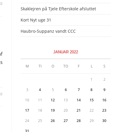
22
Skaklejren på Tjele Efterskole afsluttet
Kort Nyt uge 31
Haubro-Suppanz vandt CCC
JANUAR 2022
af
ss
M
TI
O
TO
F
L
S
1
2
3
4
5
6
7
8
9
22
10
11
12
13
14
15
16
17
18
19
20
21
22
23
24
25
26
27
28
29
30
31