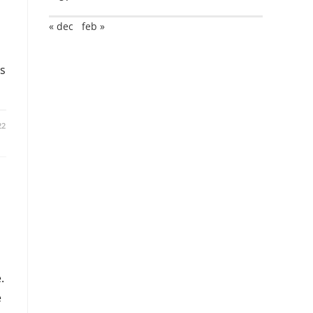
« dec
feb »
ss
22
.
e