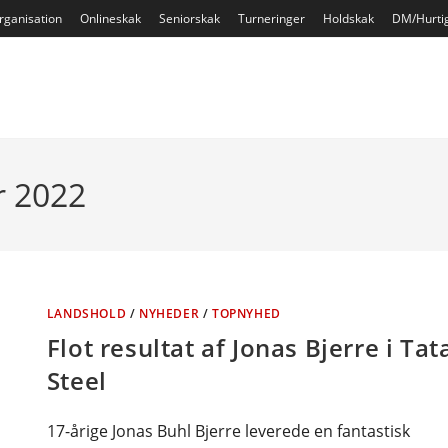
rganisation
Onlineskak
Seniorskak
Turneringer
Holdskak
DM/Hurti
r 2022
LANDSHOLD
/
NYHEDER
/
TOPNYHED
Flot resultat af Jonas Bjerre i Tat
Steel
17-årige Jonas Buhl Bjerre leverede en fantastisk