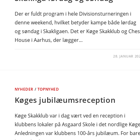
Der er fuldt program i hele Divisionsturneringen i
denne weekend, hvilket betyder kampe både lørdag
og søndag i Skakligaen. Det er Køge Skakklub og Che
House i Aarhus, der lægger…
28. JANUAR 20
NYHEDER
/
TOPNYHED
Køges jubilæumsreception
Køge Skakklub var i dag vært ved en reception i
klubbens lokaler på Asgaard Skole i det nordlige Køge
Anledningen var klubbens 100-års jubilæum. For bar