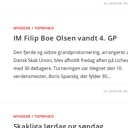
30. JANUAR 20
NYHEDER
/
TOPNYHED
IM Filip Boe Olsen vandt 4. GP
Den fjerde og sidste grandprixturnering, arrangeret 
Dansk Skak Union, blev afholdt fredag aften på Liche
med 30 deltagere. Turneringen var tilegnet den 10.
verdensmester, Boris Spasskij, der fylder 85…
28. JANUAR 20
NYHEDER
/
TOPNYHED
Skakliga lørdag og søndag