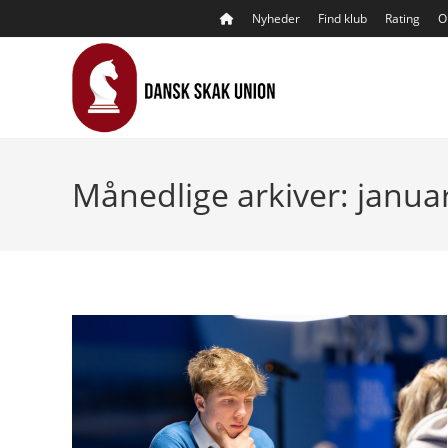
Skip
Nyheder
Find klub
Rating
O
to
content
Månedlige arkiver: janua