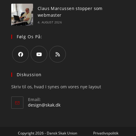
Claus Marcussen stopper som
webmaster
4. AUGUST 2026
Følg Os På:
Opens
Opens
Opens
in
in
in
Diskussion
a
a
a
Skriv til os, hvad I synes om vores nye layout
new
new
new
tab
tab
tab
Email:
Opens
design@skak.dk
in
your
application
Copyright 2026 - Dansk Skak Union
Privatlivspolitik