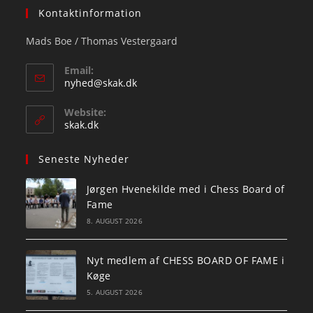
Kontaktinformation
Mads Boe / Thomas Vestergaard
Email:
Opens
nyhed@skak.dk
in
your
Website:
application
skak.dk
Seneste Nyheder
Jørgen Hvenekilde med i Chess Board of
Fame
8. AUGUST 2026
Nyt medlem af CHESS BOARD OF FAME i
Køge
5. AUGUST 2026