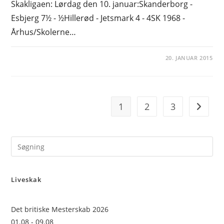
Skakligaen: Lørdag den 10. januar:Skanderborg -
Esbjerg 7½ - ½Hillerød - Jetsmark 4 - 4SK 1968 -
Århus/Skolerne…
20. JANUAR 2015
1
2
3
Go to t
Pre
Es
to
Liveskak
clo
the
sea
Det britiske Mesterskab 2026
pan
01.08 - 09.08