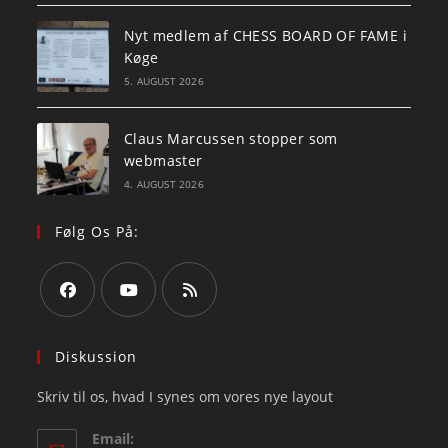
Nyt medlem af CHESS BOARD OF FAME i
Køge
5. AUGUST 2026
Claus Marcussen stopper som
webmaster
4. AUGUST 2026
Følg Os På:
Opens
Opens
Opens
in
in
in
Diskussion
a
a
a
Skriv til os, hvad I synes om vores nye layout
new
new
new
tab
tab
tab
Email: