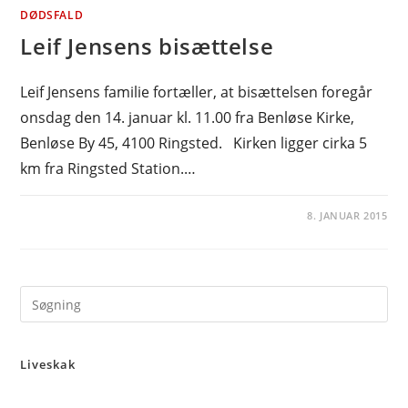
DØDSFALD
Leif Jensens bisættelse
Leif Jensens familie fortæller, at bisættelsen foregår
onsdag den 14. januar kl. 11.00 fra Benløse Kirke,
Benløse By 45, 4100 Ringsted. Kirken ligger cirka 5
km fra Ringsted Station.…
8. JANUAR 2015
Pre
Es
to
Liveskak
clo
the