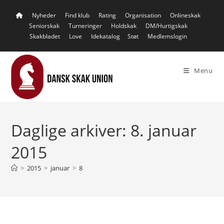
Skip
Nyheder
Find klub
Rating
Organisation
Onlineskak
to
Seniorskak
Turneringer
Holdskak
DM/Hurtigskak
content
Skakbladet
Love
Idekatalog
Støt
Medlemslogin
Menu
Daglige arkiver: 8. januar
2015
>
2015
>
januar
>
8