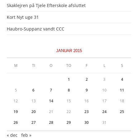
Skaklejren på Tjele Efterskole afsluttet
Kort Nyt uge 31
Haubro-Suppanz vandt CCC
JANUAR 2015
M
TI
O
TO
F
L
S
1
2
3
4
5
6
7
8
9
10
11
12
13
14
15
16
17
18
19
20
21
22
23
24
25
26
27
28
29
30
31
« dec
feb »