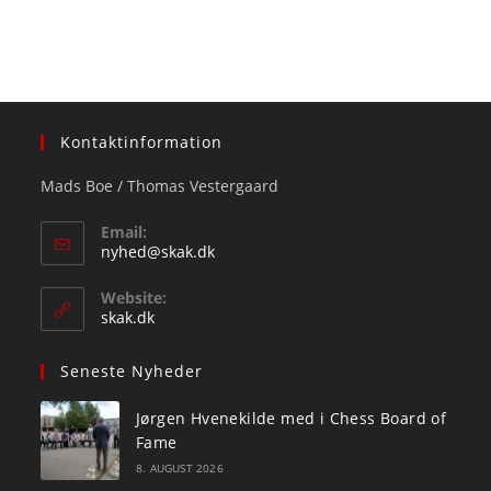
Kontaktinformation
Mads Boe / Thomas Vestergaard
Email:
Opens
nyhed@skak.dk
in
your
Website:
application
skak.dk
Seneste Nyheder
Jørgen Hvenekilde med i Chess Board of
Fame
8. AUGUST 2026