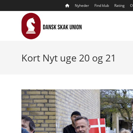
Skip
Nyheder
Find klub
Rating
O
to
content
Kort Nyt uge 20 og 21