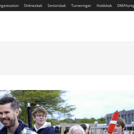
rganisation
Onlineskak
Seniorskak
Turneringer
Holdskak
DM/Hurti