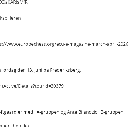
KX0a0ARlsMfR
kspilleren
s://www.europechess.org/ecu-e-magazine-march-april-2026
ørdag den 13. juni på Frederiksberg.
ntActive/Details?tourId=30379
Løftgaard er med i A-gruppen og Ante Bilandzic i B-gruppen.
lmuenchen.de/