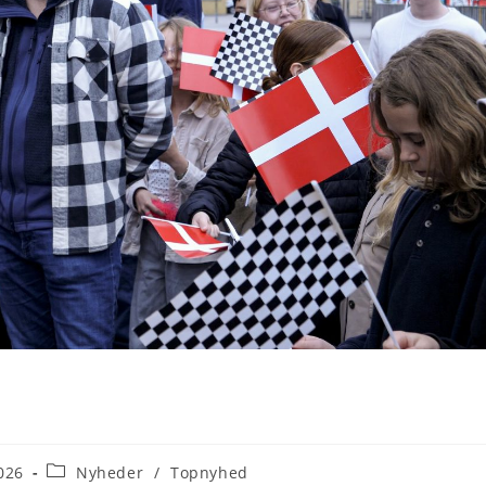
Post
026
Nyheder
/
Topnyhed