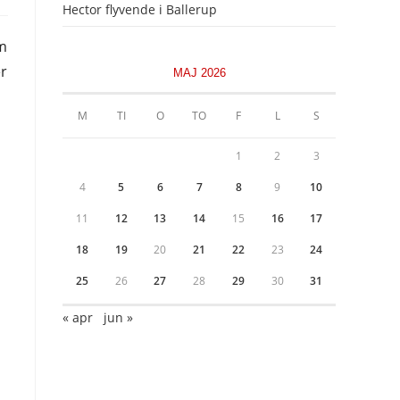
Hector flyvende i Ballerup
m
er
MAJ 2026
M
TI
O
TO
F
L
S
1
2
3
4
5
6
7
8
9
10
11
12
13
14
15
16
17
18
19
20
21
22
23
24
25
26
27
28
29
30
31
« apr
jun »