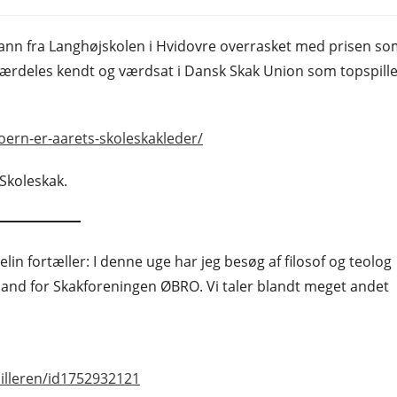
category:
nn fra Langhøjskolen i Hvidovre overrasket med prisen so
 særdeles kendt og værdsat i Dansk Skak Union som topspill
joern-er-aarets-skoleskakleder/
 Skoleskak.
elin fortæller: I denne uge har jeg besøg af filosof og teolog
mand for Skakforeningen ØBRO. Vi taler blandt meget andet
illeren/id1752932121