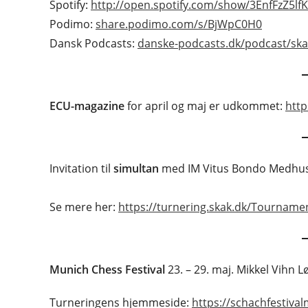
Spotify:
http://open.spotify.com/show/3EnfFzZ5lf
Podimo:
share.podimo.com/s/BjWpC0H0
Dansk Podcasts:
danske-podcasts.dk/podcast/ska
ECU-magazine
for april og maj er udkommet:
http
Invitation til
simultan
med IM Vitus Bondo Medhus l
Se mere her:
https://turnering.skak.dk/Tourname
Munich Chess Festival
23. – 29. maj. Mikkel Vihn 
Turneringens hjemmeside:
https://schachfestiva