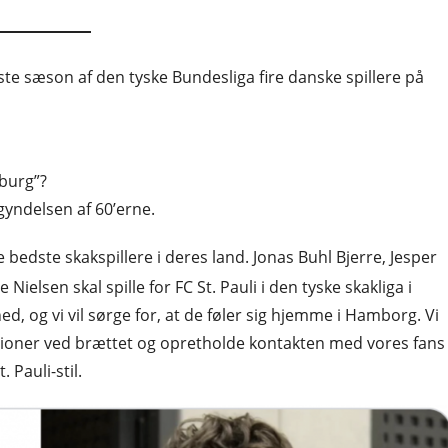
te sæson af den tyske Bundesliga fire danske spillere på
burg”?
gyndelsen af 60’erne.
edste skakspillere i deres land. Jonas Buhl Bjerre, Jesper
lsen skal spille for FC St. Pauli i den tyske skakliga i
, og vi vil sørge for, at de føler sig hjemme i Hamborg. Vi
stationer ved brættet og opretholde kontakten med vores fans
Pauli-stil.