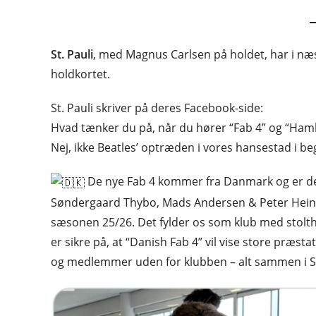
St. Pauli
, med Magnus Carlsen på holdet, har i næs
holdkortet.
St. Pauli skriver på deres Facebook-side:
Hvad tænker du på, når du hører “Fab 4” og “Ham
Nej, ikke Beatles’ optræden i vores hansestad i be
De nye Fab 4 kommer fra Danmark og er de b
Søndergaard Thybo, Mads Andersen & Peter Heine Nie
sæsonen 25/26. Det fylder os som klub med stolthed
er sikre på, at “Danish Fab 4” vil vise store præ
og medlemmer uden for klubben – alt sammen i St. 