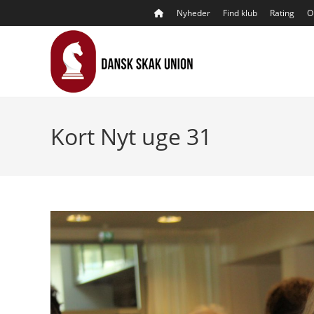
Skip
Nyheder
Find klub
Rating
O
to
content
Kort Nyt uge 31