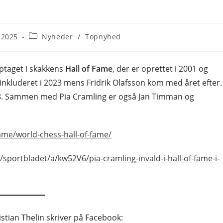
Post
 2025
Nyheder
/
Topnyhed
category:
 optaget i skakkens
Hall of Fame
, der er oprettet i 2001 og
inkluderet i 2023 mens Fridrik Olafsson kom med året efter.
. Sammen med Pia Cramling er også Jan Timman og
fame/world-chess-hall-of-fame/
/sportbladet/a/kw52V6/pia-cramling-invald-i-hall-of-fame-i-
istian Thelin skriver på Facebook: