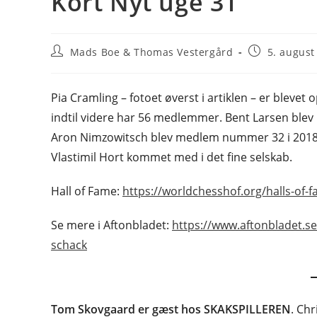
Kort Nyt uge 31
Post
Post
Mads Boe & Thomas Vestergård
5. august
author:
published:
Pia Cramling – fotoet øverst i artiklen – er blevet
indtil videre har 56 medlemmer. Bent Larsen blev 
Aron Nimzowitsch blev medlem nummer 32 i 2018
Vlastimil Hort kommet med i det fine selskab.
Hall of Fame:
https://worldchesshof.org/halls-of-
Se mere i Aftonbladet:
https://www.aftonbladet.se
schack
Tom Skovgaard er gæst hos SKAKSPILLEREN
. Chr