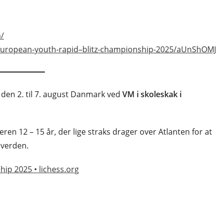
/
h-european-youth-rapid–blitz-championship-2025/aUnShOMJ
 den 2. til 7. august Danmark ved
VM i skoleskak i
ren 12 – 15 år, der lige straks drager over Atlanten for at
 verden.
p 2025 • lichess.org