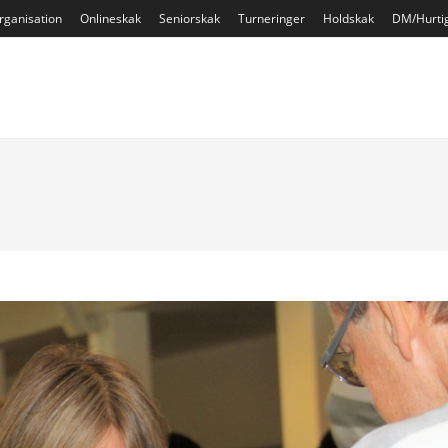
rganisation
Onlineskak
Seniorskak
Turneringer
Holdskak
DM/Hurti