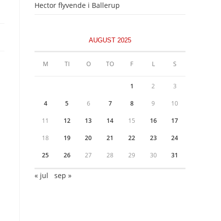
Hector flyvende i Ballerup
AUGUST 2025
M
TI
O
TO
F
L
S
1
2
3
4
5
6
7
8
9
10
11
12
13
14
15
16
17
18
19
20
21
22
23
24
25
26
27
28
29
30
31
« jul
sep »