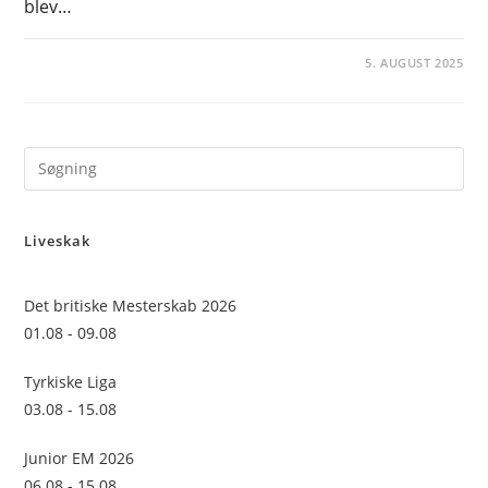
blev…
5. AUGUST 2025
Pre
Es
to
Liveskak
clo
the
sea
Det britiske Mesterskab 2026
pan
01.08 - 09.08
Tyrkiske Liga
03.08 - 15.08
Junior EM 2026
06.08 - 15.08