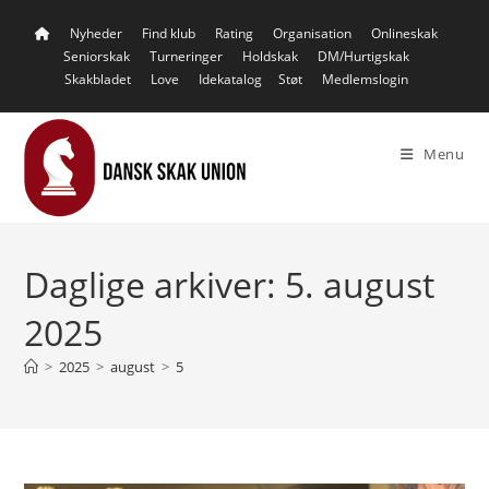
Skip
Nyheder
Find klub
Rating
Organisation
Onlineskak
to
Seniorskak
Turneringer
Holdskak
DM/Hurtigskak
content
Skakbladet
Love
Idekatalog
Støt
Medlemslogin
Menu
Daglige arkiver: 5. august
2025
>
2025
>
august
>
5