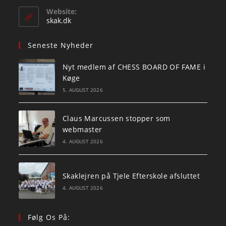
your
Website:
application
skak.dk
Seneste Nyheder
Nyt medlem af CHESS BOARD OF FAME i
Køge
5. AUGUST 2026
Claus Marcussen stopper som
webmaster
4. AUGUST 2026
Skaklejren på Tjele Efterskole afsluttet
4. AUGUST 2026
Følg Os På: