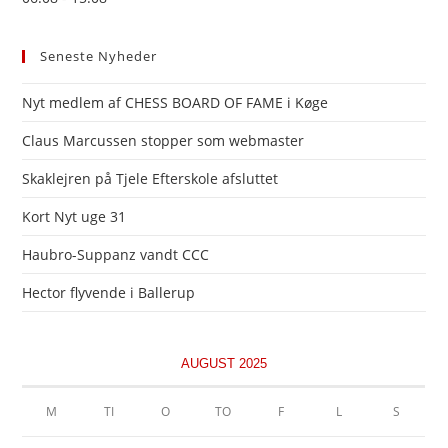
Seneste Nyheder
Nyt medlem af CHESS BOARD OF FAME i Køge
Claus Marcussen stopper som webmaster
Skaklejren på Tjele Efterskole afsluttet
Kort Nyt uge 31
Haubro-Suppanz vandt CCC
Hector flyvende i Ballerup
AUGUST 2025
M
TI
O
TO
F
L
S