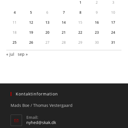
1
2
3
4
5
6
7
8
9
10
11
12
13
14
15
16
17
18
19
20
21
22
23
24
25
26
27
28
29
30
31
« jul
sep »
Kontaktinformation
Mads Boe / Thomas Vestergaard
Email:
Opens
nyhed@skak.dk
in