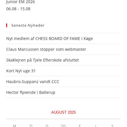
Junior EM 2026
06.08 - 15.08
Seneste Nyheder
Nyt medlem af CHESS BOARD OF FAME i Køge
Claus Marcussen stopper som webmaster
Skaklejren på Tjele Efterskole afsluttet
Kort Nyt uge 31
Haubro-Suppanz vandt CCC
Hector flyvende i Ballerup
AUGUST 2025
M
TI
O
TO
F
L
S