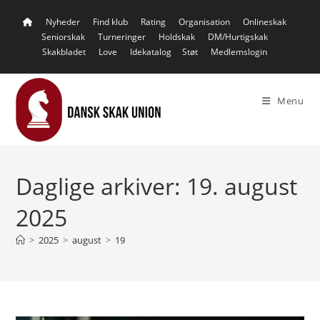
Skip
Nyheder
Find klub
Rating
Organisation
Onlineskak
to
Seniorskak
Turneringer
Holdskak
DM/Hurtigskak
content
Skakbladet
Love
Idekatalog
Støt
Medlemslogin
Menu
Daglige arkiver: 19. august
2025
>
2025
>
august
>
19