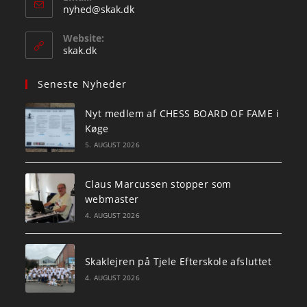
Opens
nyhed@skak.dk
in
your
Website:
application
skak.dk
Seneste Nyheder
Nyt medlem af CHESS BOARD OF FAME i
Køge
5. AUGUST 2026
Claus Marcussen stopper som
webmaster
4. AUGUST 2026
Skaklejren på Tjele Efterskole afsluttet
4. AUGUST 2026