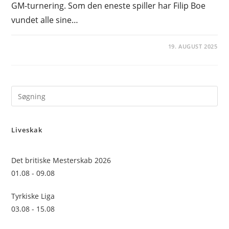
GM-turnering. Som den eneste spiller har Filip Boe
vundet alle sine…
19. AUGUST 2025
Pre
Es
to
Liveskak
clo
the
sea
Det britiske Mesterskab 2026
pan
01.08 - 09.08
Tyrkiske Liga
03.08 - 15.08