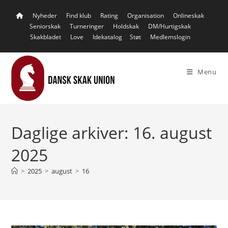
Skip
Nyheder
Find klub
Rating
Organisation
Onlineskak
to
Seniorskak
Turneringer
Holdskak
DM/Hurtigskak
content
Skakbladet
Love
Idekatalog
Støt
Medlemslogin
Menu
Daglige arkiver: 16. august
2025
>
2025
>
august
>
16