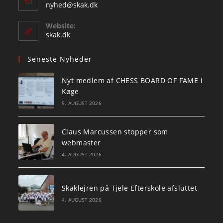
Opens
nyhed@skak.dk
in
your
Website:
application
skak.dk
Seneste Nyheder
Nyt medlem af CHESS BOARD OF FAME i
Køge
5. AUGUST 2026
Claus Marcussen stopper som
webmaster
4. AUGUST 2026
Skaklejren på Tjele Efterskole afsluttet
4. AUGUST 2026