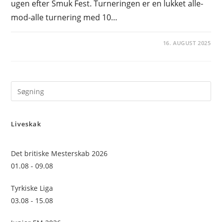
ugen efter Smuk Fest. Turneringen er en lukket alle-
mod-alle turnering med 10…
16. AUGUST 2025
Pre
Es
to
Liveskak
clo
the
sea
Det britiske Mesterskab 2026
pan
01.08 - 09.08
Tyrkiske Liga
03.08 - 15.08