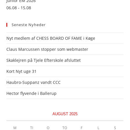
Junior EM 2026
06.08 - 15.08
Seneste Nyheder
Nyt medlem af CHESS BOARD OF FAME i Køge
Claus Marcussen stopper som webmaster
Skaklejren på Tjele Efterskole afsluttet
Kort Nyt uge 31
Haubro-Suppanz vandt CCC
Hector flyvende i Ballerup
AUGUST 2025
M
TI
O
TO
F
L
S