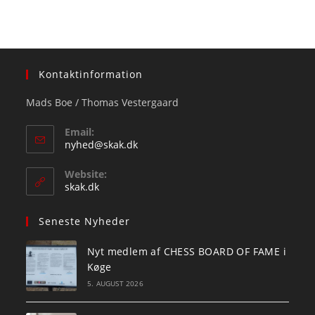
Kontaktinformation
Mads Boe / Thomas Vestergaard
Email:
Opens
nyhed@skak.dk
in
your
Website:
application
skak.dk
Seneste Nyheder
Nyt medlem af CHESS BOARD OF FAME i
Køge
5. AUGUST 2026