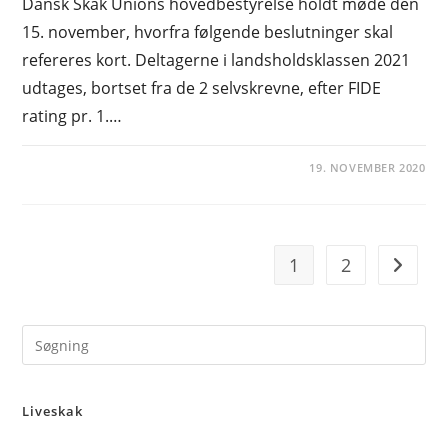
Dansk Skak Unions hovedbestyrelse holdt møde den
15. november, hvorfra følgende beslutninger skal
refereres kort. Deltagerne i landsholdsklassen 2021
udtages, bortset fra de 2 selvskrevne, efter FIDE
rating pr. 1.…
19. NOVEMBER 2020
1
2
Go to t
Pre
Es
to
Liveskak
clo
the