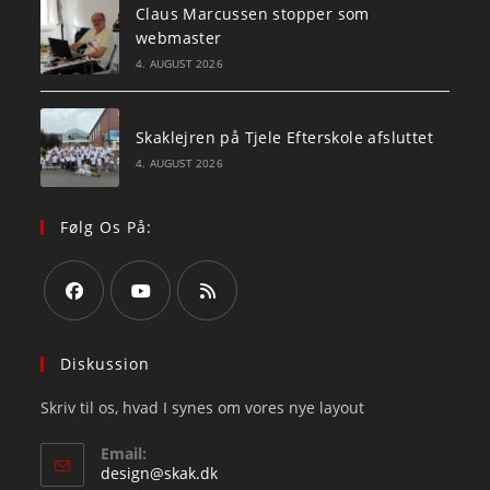
Claus Marcussen stopper som
webmaster
4. AUGUST 2026
Skaklejren på Tjele Efterskole afsluttet
4. AUGUST 2026
Følg Os På:
Opens
Opens
Opens
in
in
in
Diskussion
a
a
a
Skriv til os, hvad I synes om vores nye layout
new
new
new
tab
tab
tab
Email:
Opens
design@skak.dk