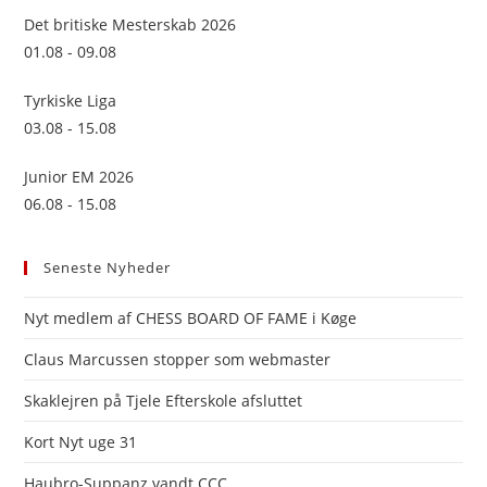
sea
Det britiske Mesterskab 2026
pan
01.08 - 09.08
Tyrkiske Liga
03.08 - 15.08
Junior EM 2026
06.08 - 15.08
Seneste Nyheder
Nyt medlem af CHESS BOARD OF FAME i Køge
Claus Marcussen stopper som webmaster
Skaklejren på Tjele Efterskole afsluttet
Kort Nyt uge 31
Haubro-Suppanz vandt CCC