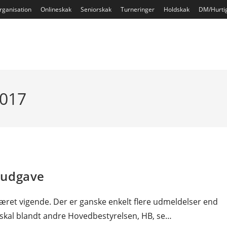
rganisation
Onlineskak
Seniorskak
Turneringer
Holdskak
DM/Hurti
2017
 udgave
været vigende. Der er ganske enkelt flere udmeldelser end
t skal blandt andre Hovedbestyrelsen, HB, se…