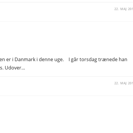
22. MAJ 20
sen er i Danmark i denne uge. I går torsdag trænede han
us. Udover…
22. MAJ 20