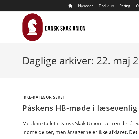
Skip
Nyheder
Find klub
Rating
O
to
content
Daglige arkiver: 22. maj 
IKKE-KATEGORISERET
Påskens HB-møde i læsevenlig
Medlemstallet i Dansk Skak Union har i en del år 
indmeldelser, men årsagerne er ikke afklaret. De