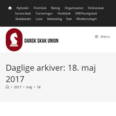
Skip
Nyheder
Find klub
Rating
Organisation
Onlineskak
to
Seniorskak
Turneringer
Holdskak
DM/Hurtigskak
content
Skakbladet
Love
Idekatalog
Støt
Medlemslogin
Menu
Daglige arkiver: 18. maj
2017
>
2017
>
maj
>
18