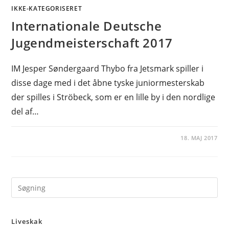
IKKE-KATEGORISERET
Internationale Deutsche
Jugendmeisterschaft 2017
IM Jesper Søndergaard Thybo fra Jetsmark spiller i
disse dage med i det åbne tyske juniormesterskab
der spilles i Ströbeck, som er en lille by i den nordlige
del af…
18. MAJ 2017
Pre
Es
to
Liveskak
clo