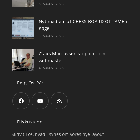
8. AUGUST 2026
Nyt medlem af CHESS BOARD OF FAME i
Køge
5. AUGUST 2026
Claus Marcussen stopper som
webmaster
4. AUGUST 2026
Følg Os På:
Opens
Opens
Opens
in
in
in
Diskussion
a
a
a
Skriv til os, hvad I synes om vores nye layout
new
new
new