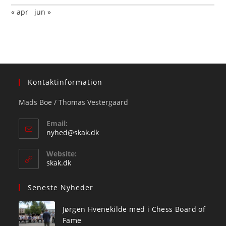
« apr
jun »
Kontaktinformation
Mads Boe / Thomas Vestergaard
Email:
Opens
nyhed@skak.dk
in
your
Website:
application
skak.dk
Seneste Nyheder
Jørgen Hvenekilde med i Chess Board of
Fame