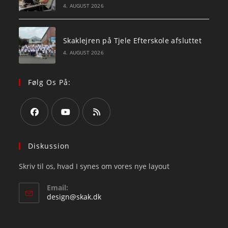
4. AUGUST 2026
Skaklejren på Tjele Efterskole afsluttet
4. AUGUST 2026
Følg Os På:
Opens
Opens
Opens
in
in
in
Diskussion
a
a
a
Skriv til os, hvad I synes om vores nye layout
new
new
new
tab
tab
tab
Email:
Opens
design@skak.dk
in
your
application