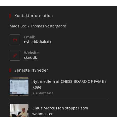
Kontaktinformation
Mads Boe / Thomas Vestergaard
Email:
Opens
nyhed@skak.dk
in
your
Website:
application
skak.dk
Seneste Nyheder
Nyt medlem af CHESS BOARD OF FAME i
Køge
5. AUGUST 2026
Claus Marcussen stopper som
webmaster