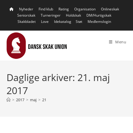
Skip
Nyheder
Find klub
Rating
Organisation
Onlineskak
to
Seniorskak
Turneringer
Holdskak
DM/Hurtigskak
content
Skakbladet
Love
Idekatalog
Støt
Medlemslogin
Menu
Daglige arkiver: 21. maj
2017
>
2017
>
maj
>
21