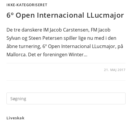
IKKE-KATEGORISERET
6º Open Internacional LLucmajor
De tre danskere IM Jacob Carstensen, FM Jacob
Sylvan og Steen Petersen spiller lige nu med i den
åbne turnering, 6º Open Internacional LLucmajor, på
Mallorca. Det er foreningen Winter…
21. MAJ 2017
Pre
Es
to
Liveskak
clo
the