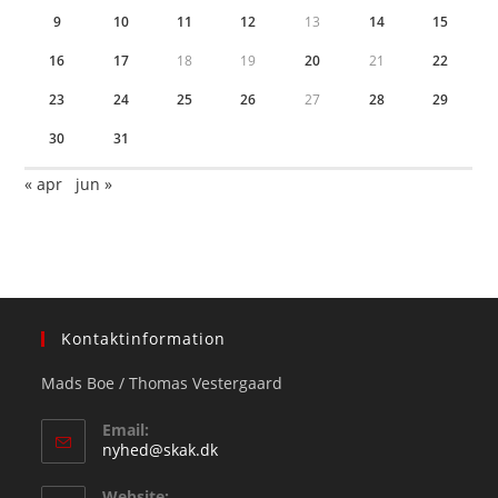
9
10
11
12
13
14
15
16
17
18
19
20
21
22
23
24
25
26
27
28
29
30
31
« apr
jun »
Kontaktinformation
Mads Boe / Thomas Vestergaard
Email:
Opens
nyhed@skak.dk
in
your
Website: