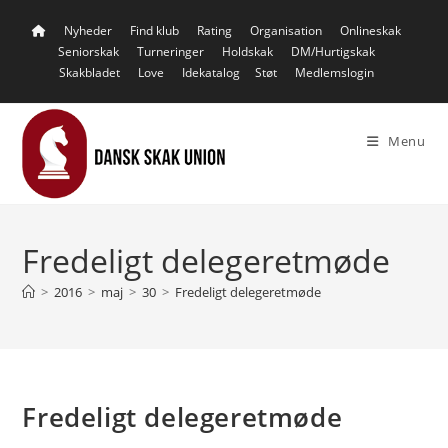
Skip
Nyheder
Find klub
Rating
Organisation
Onlineskak
to
Seniorskak
Turneringer
Holdskak
DM/Hurtigskak
content
Skakbladet
Love
Idekatalog
Støt
Medlemslogin
Menu
Fredeligt delegeretmøde
>
2016
>
maj
>
30
>
Fredeligt delegeretmøde
Fredeligt delegeretmøde