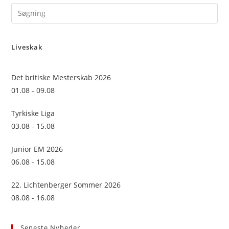
Pre
Es
to
Liveskak
clo
the
sea
Det britiske Mesterskab 2026
pan
01.08 - 09.08
Tyrkiske Liga
03.08 - 15.08
Junior EM 2026
06.08 - 15.08
22. Lichtenberger Sommer 2026
08.08 - 16.08
Seneste Nyheder