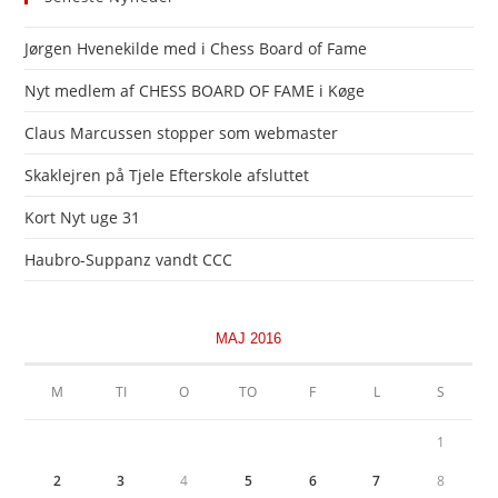
Jørgen Hvenekilde med i Chess Board of Fame
Nyt medlem af CHESS BOARD OF FAME i Køge
Claus Marcussen stopper som webmaster
Skaklejren på Tjele Efterskole afsluttet
Kort Nyt uge 31
Haubro-Suppanz vandt CCC
MAJ 2016
M
TI
O
TO
F
L
S
1
2
3
4
5
6
7
8