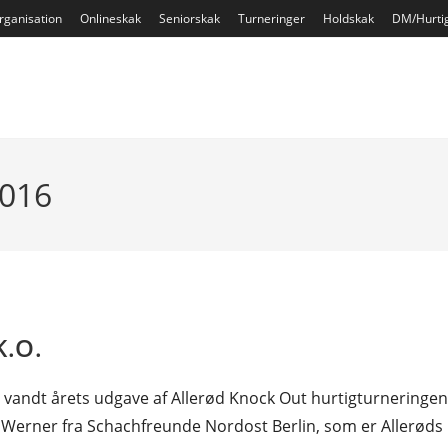
rganisation
Onlineskak
Seniorskak
Turneringer
Holdskak
DM/Hurti
2016
K.O.
n vandt årets udgave af Allerød Knock Out hurtigturneringen
k Werner fra Schachfreunde Nordost Berlin, som er Allerøds