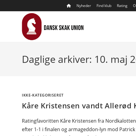
Skip
Nyheder
Find klub
Rating
O
to
content
Daglige arkiver: 10. maj 
IKKE-KATEGORISERET
Kåre Kristensen vandt Allerød 
Ratingfavoritten Kåre Kristensen fra Nordkalotte
efter 1-1 i finalen og armageddon-lyn mod Patric