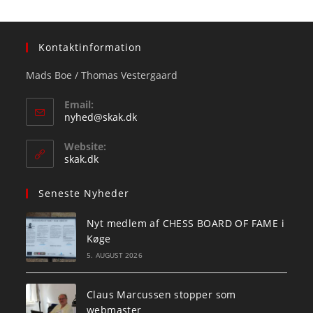
Kontaktinformation
Mads Boe / Thomas Vestergaard
Email:
Opens
nyhed@skak.dk
in
your
Website:
application
skak.dk
Seneste Nyheder
Nyt medlem af CHESS BOARD OF FAME i
Køge
5. AUGUST 2026
Claus Marcussen stopper som
webmaster