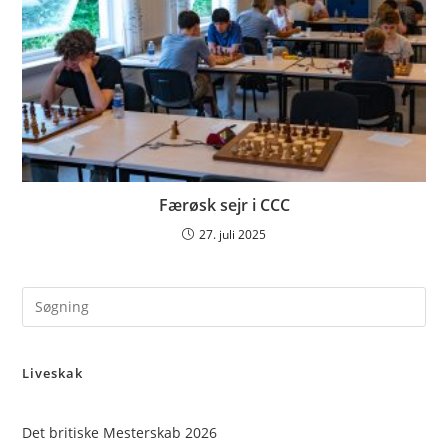
Færøsk sejr i CCC
27. juli 2025
Pre
Es
to
Liveskak
clo
the
sea
Det britiske Mesterskab 2026