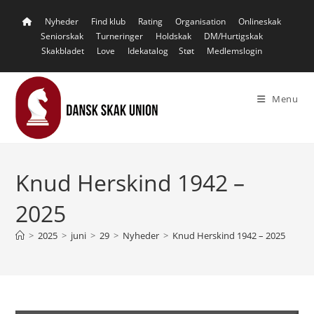
Skip
Nyheder
Find klub
Rating
Organisation
Onlineskak
to
Seniorskak
Turneringer
Holdskak
DM/Hurtigskak
content
Skakbladet
Love
Idekatalog
Støt
Medlemslogin
Menu
Knud Herskind 1942 –
2025
>
2025
>
juni
>
29
>
Nyheder
>
Knud Herskind 1942 – 2025