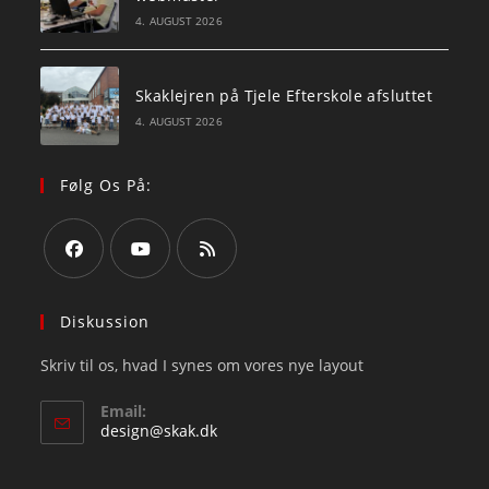
4. AUGUST 2026
Skaklejren på Tjele Efterskole afsluttet
4. AUGUST 2026
Følg Os På:
Opens
Opens
Opens
in
in
in
Diskussion
a
a
a
Skriv til os, hvad I synes om vores nye layout
new
new
new
tab
tab
tab
Email:
Opens
design@skak.dk
in
your
application