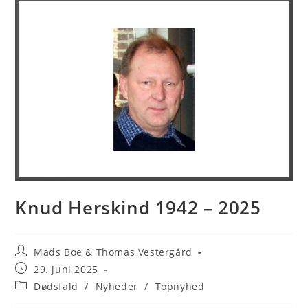
Knud Herskind 1942 – 2025
Post
Mads Boe & Thomas Vestergård
author:
Post
29. juni 2025
published:
Post
Dødsfald
/
Nyheder
/
Topnyhed
category: