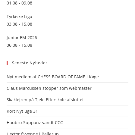
pan
01.08 - 09.08
Tyrkiske Liga
03.08 - 15.08
Junior EM 2026
06.08 - 15.08
Seneste Nyheder
Nyt medlem af CHESS BOARD OF FAME i Køge
Claus Marcussen stopper som webmaster
Skaklejren på Tjele Efterskole afsluttet
Kort Nyt uge 31
Haubro-Suppanz vandt CCC
Hector flyvende i Ballerup