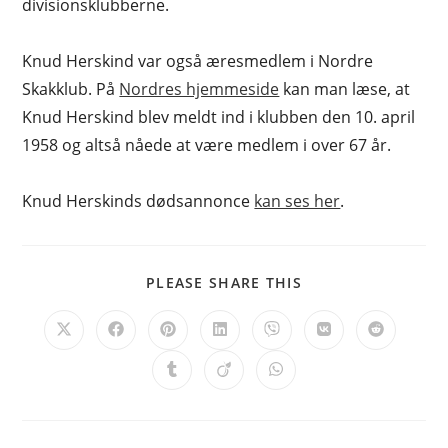
divisionsklubberne.
Knud Herskind var også æresmedlem i Nordre
Skakklub. På
Nordres hjemmeside
kan man læse, at
Knud Herskind blev meldt ind i klubben den 10. april
1958 og altså nåede at være medlem i over 67 år.
Knud Herskinds dødsannonce
kan ses her
.
SHARE
PLEASE SHARE THIS
THIS
CONTENT
Opens
Opens
Opens
Opens
Opens
Opens
Opens
in
in
in
in
in
in
in
a
a
a
a
a
a
a
Opens
Opens
Opens
new
new
new
new
new
new
new
in
in
in
window
window
window
window
window
window
window
a
a
a
new
new
new
window
window
window