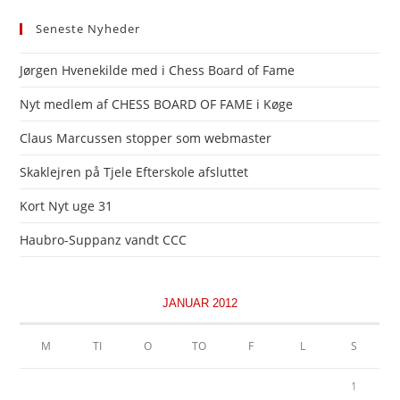
Seneste Nyheder
Jørgen Hvenekilde med i Chess Board of Fame
Nyt medlem af CHESS BOARD OF FAME i Køge
Claus Marcussen stopper som webmaster
Skaklejren på Tjele Efterskole afsluttet
Kort Nyt uge 31
Haubro-Suppanz vandt CCC
JANUAR 2012
M
TI
O
TO
F
L
S
1