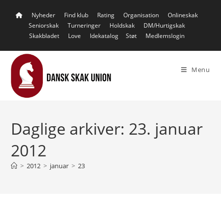
Skip
Nyheder
Find klub
Rating
Organisation
Onlineskak
to
Seniorskak
Turneringer
Holdskak
DM/Hurtigskak
content
Skakbladet
Love
Idekatalog
Støt
Medlemslogin
Menu
Daglige arkiver: 23. januar
2012
>
2012
>
januar
>
23