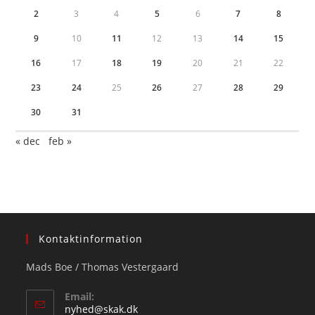
2
3
4
5
6
7
8
9
10
11
12
13
14
15
16
17
18
19
20
21
22
23
24
25
26
27
28
29
30
31
« dec
feb »
Kontaktinformation
Mads Boe / Thomas Vestergaard
Email:
Opens
nyhed@skak.dk