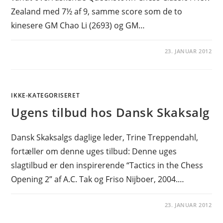
Zealand med 7½ af 9, samme score som de to
kinesere GM Chao Li (2693) og GM…
23. JANUAR 2012
IKKE-KATEGORISERET
Ugens tilbud hos Dansk Skaksalg
Dansk Skaksalgs daglige leder, Trine Treppendahl,
fortæller om denne uges tilbud: Denne uges
slagtilbud er den inspirerende “Tactics in the Chess
Opening 2” af A.C. Tak og Friso Nijboer, 2004.…
23. JANUAR 2012