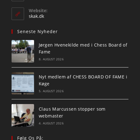
in
your
Website:
application
skak.dk
Seneste Nyheder
Jørgen Hvenekilde med i Chess Board of
Fame
8. AUGUST 2026
Nyt medlem af CHESS BOARD OF FAME i
Køge
5. AUGUST 2026
Claus Marcussen stopper som
webmaster
4. AUGUST 2026
Følg Os På: