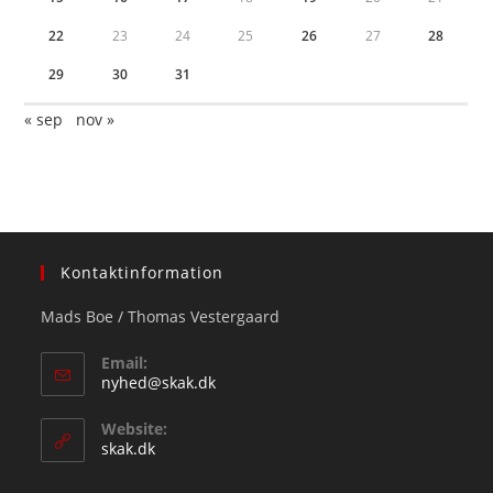
22
23
24
25
26
27
28
29
30
31
« sep
nov »
Kontaktinformation
Mads Boe / Thomas Vestergaard
Email:
Opens
nyhed@skak.dk
in
your
Website:
application
skak.dk