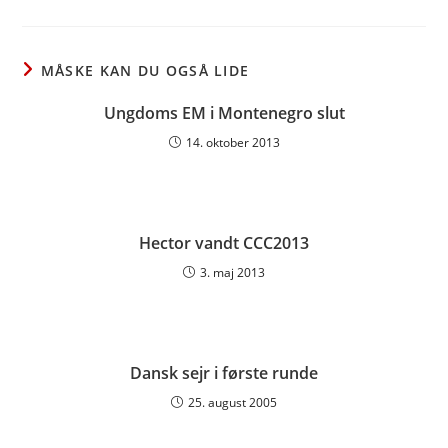
a
a
a
new
new
new
window
window
window
MÅSKE KAN DU OGSÅ LIDE
Ungdoms EM i Montenegro slut
14. oktober 2013
Hector vandt CCC2013
3. maj 2013
Dansk sejr i første runde
25. august 2005