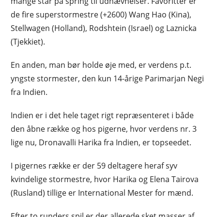
mange står på spring til udnævnelser. Favoritter er
de fire superstormestre (+2600) Wang Hao (Kina),
Stellwagen (Holland), Rodshtein (Israel) og Laznicka
(Tjekkiet).
En anden, man bør holde øje med, er verdens p.t.
yngste stormester, den kun 14-årige Parimarjan Negi
fra Indien.
Indien er i det hele taget rigt repræsenteret i både
den åbne række og hos pigerne, hvor verdens nr. 3
lige nu, Dronavalli Harika fra Indien, er topseedet.
I pigernes række er der 59 deltagere heraf syv
kvindelige stormestre, hvor Harika og Elena Tairova
(Rusland) tillige er International Mester for mænd.
Efter to runders spil er der allerede sket masser af