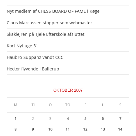
Nyt medlem af CHESS BOARD OF FAME i Køge
Claus Marcussen stopper som webmaster
Skaklejren på Tjele Efterskole afsluttet
Kort Nyt uge 31
Haubro-Suppanz vandt CCC
Hector flyvende i Ballerup
OKTOBER 2007
M
TI
O
TO
F
L
S
1
2
3
4
5
6
7
8
9
10
11
12
13
14