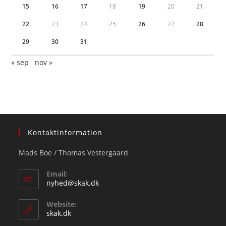
15
16
17
18
19
20
21
22
23
24
25
26
27
28
29
30
31
« sep
nov »
Kontaktinformation
Mads Boe / Thomas Vestergaard
Email:
Opens
nyhed@skak.dk
in
your
Website:
application
skak.dk