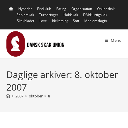
Skip
Nyheder
Find klub
Rating
Organisation
Onlineskak
to
Seniorskak
Turneringer
Holdskak
DM/Hurtigskak
content
Skakbladet
Love
Idekatalog
Støt
Medlemslogin
Menu
Daglige arkiver: 8. oktober
2007
>
2007
>
oktober
>
8