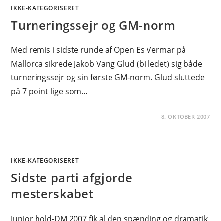
IKKE-KATEGORISERET
Turneringssejr og GM-norm
Med remis i sidste runde af Open Es Vermar på
Mallorca sikrede Jakob Vang Glud (billedet) sig både
turneringssejr og sin første GM-norm. Glud sluttede
på 7 point lige som…
8. OKTOBER 2007
IKKE-KATEGORISERET
Sidste parti afgjorde
mesterskabet
Junior hold-DM 2007 fik al den spænding og dramatik,