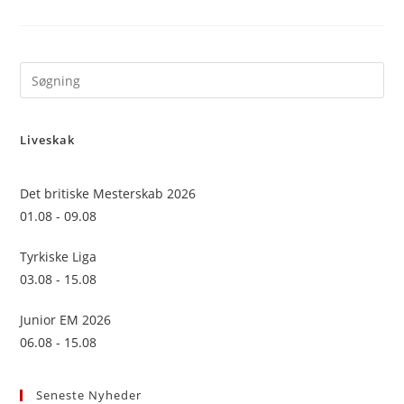
Pre
Es
to
Liveskak
clo
the
sea
Det britiske Mesterskab 2026
pan
01.08 - 09.08
Tyrkiske Liga
03.08 - 15.08
Junior EM 2026
06.08 - 15.08
Seneste Nyheder