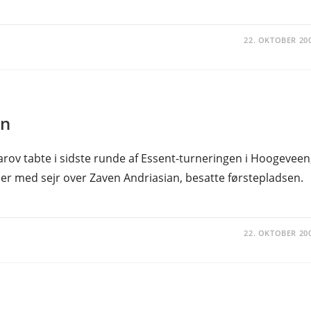
22. OKTOBER 20
en
ov tabte i sidste runde af Essent-turneringen i Hoogeveen
r med sejr over Zaven Andriasian, besatte førstepladsen.
22. OKTOBER 20