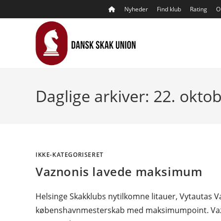
Skip
Nyheder
Find klub
Rating
O
to
content
Daglige arkiver: 22. okto
IKKE-KATEGORISERET
Vaznonis lavede maksimum
Helsinge Skakklubs nytilkomne litauer, Vytautas V
købenshavnmesterskab med maksimumpoint. Vaznoni