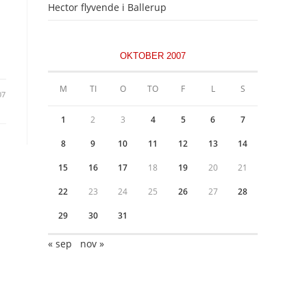
Hector flyvende i Ballerup
OKTOBER 2007
M
TI
O
TO
F
L
S
07
1
2
3
4
5
6
7
8
9
10
11
12
13
14
15
16
17
18
19
20
21
22
23
24
25
26
27
28
29
30
31
« sep
nov »