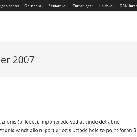
rganisation
Onlineskak
Seniorskak
Turneringer
Holdskak
DM/Hurti
ber 2007
aznonis (billedet), imponerede ved at vinde det åbne
s vandt alle ni partier og sluttede hele to point foran 