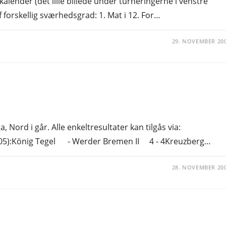
alender (det lille billede under turneringerne i venstre
 forskellig sværhedsgrad: 1. Mat i 12. For…
29. NOVEMBER 20
, Nord i går. Alle enkeltresultater kan tilgås via:
005):König Tegel - Werder Bremen II 4 - 4Kreuzberg…
28. NOVEMBER 20