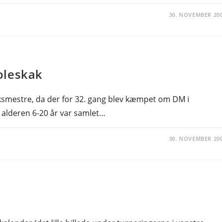
30. NOVEMBER 20
oleskak
mestre, da der for 32. gang blev kæmpet om DM i
 alderen 6-20 år var samlet…
30. NOVEMBER 20