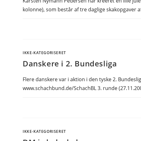
Karsten Nymann Pedersen har kreeret en lille julek
kolonne), som består af tre daglige skakopgaver af
IKKE-KATEGORISERET
Danskere i 2. Bundesliga
Flere danskere var i aktion i den tyske 2. Bundesliga
www.schachbund.de/SchachBL 3. runde (27.11.2
IKKE-KATEGORISERET