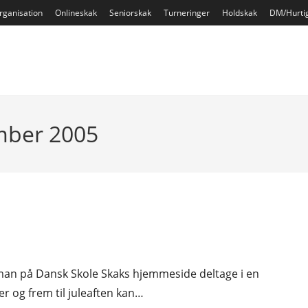
rganisation
Onlineskak
Seniorskak
Turneringer
Holdskak
DM/Hurti
mber 2005
n man på Dansk Skole Skaks hjemmeside deltage i en
r og frem til juleaften kan…