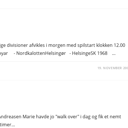
ge divisioner afvikles i morgen med spilstart klokken 12.00
Føroyar - NordkalottenHelsingør - HelsingeSK 1968 …
19. NOVEMBER 20
ndreasen Marie havde jo "walk over" i dag og fik et nemt
 timer…