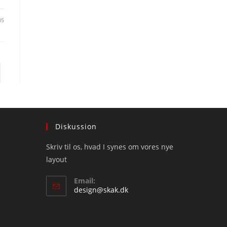
05
to the next page
Diskussion
Skriv til os, hvad I synes om vores nye
layout
Email:
Opens
design@skak.dk
in
your
application