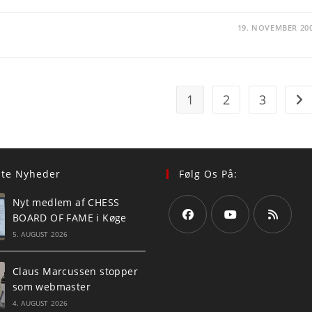
19. NOVEMBER 20
1
2
3
Go 
ste Nyheder
Følg Os På:
Nyt medlem af CHESS
BOARD OF FAME i Køge
5. AUGUST 2026
Opens
Opens
Opens
in
in
in
Claus Marcussen stopper
a
a
a
som webmaster
new
new
new
4. AUGUST 2026
tab
tab
tab