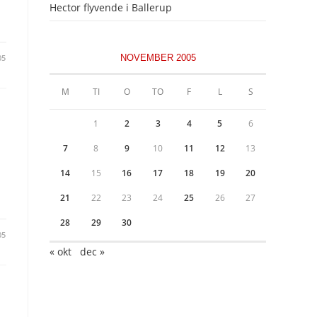
Hector flyvende i Ballerup
05
NOVEMBER 2005
M
TI
O
TO
F
L
S
1
2
3
4
5
6
7
8
9
10
11
12
13
14
15
16
17
18
19
20
21
22
23
24
25
26
27
28
29
30
05
« okt
dec »