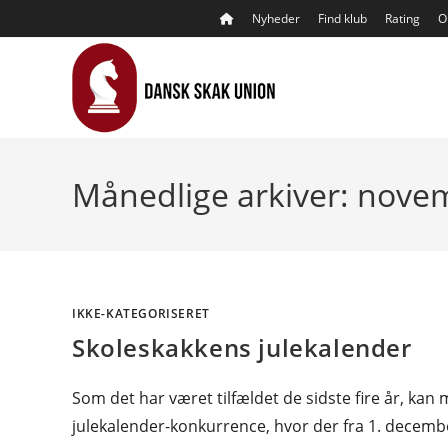
Skip
Nyheder
Find klub
Rating
O
to
content
Månedlige arkiver: nove
IKKE-KATEGORISERET
Skoleskakkens julekalender
Som det har været tilfældet de sidste fire år, ka
julekalender-konkurrence, hvor der fra 1. decembe