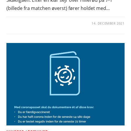
Skakligaen. Efter en klar sejr over Hillerød på 7-1
(billede fra matchen øverst) fører holdet med…
14. DECEMBER 2021