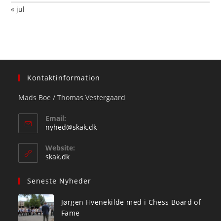
« jul
Kontaktinformation
Mads Boe / Thomas Vestergaard
Email:
Opens
nyhed@skak.dk
in
your
Website:
application
skak.dk
Seneste Nyheder
Jørgen Hvenekilde med i Chess Board of
Fame