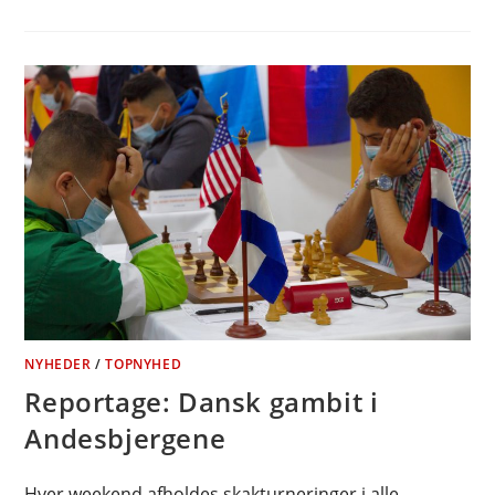
NYHEDER
/
TOPNYHED
Reportage: Dansk gambit i
Andesbjergene
Hver weekend afholdes skakturneringer i alle