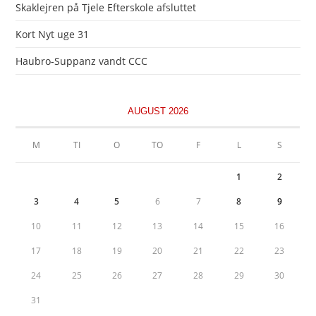
Skaklejren på Tjele Efterskole afsluttet
Kort Nyt uge 31
Haubro-Suppanz vandt CCC
AUGUST 2026
M
TI
O
TO
F
L
S
1
2
3
4
5
6
7
8
9
10
11
12
13
14
15
16
17
18
19
20
21
22
23
24
25
26
27
28
29
30
31