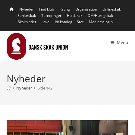
Skip
Nyheder
Find klub
Rating
Organisation
Onlineskak
to
Seniorskak
Turneringer
Holdskak
DM/Hurtigskak
content
Skakbladet
Love
Idekatalog
Støt
Medlemslogin
Menu
Nyheder
>
Nyheder
>
Side 142