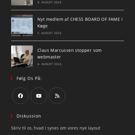
8. AUGUST 2026
Nyt medlem af CHESS BOARD OF FAME i
Køge
5. AUGUST 2026
Claus Marcussen stopper som
webmaster
4. AUGUST 2026
Følg Os På:
Opens
Opens
Opens
in
in
in
Diskussion
a
a
a
Skriv til os, hvad I synes om vores nye layout
new
new
new