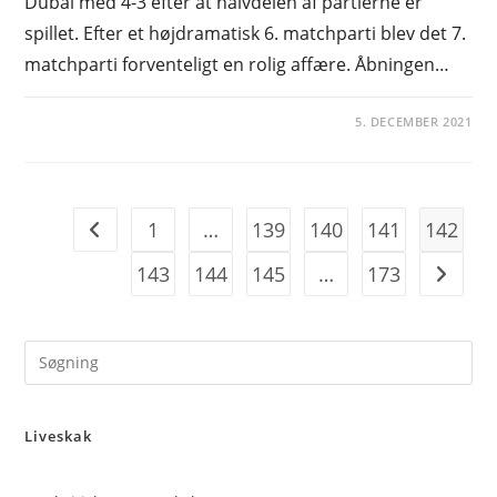
Dubai med 4-3 efter at halvdelen af partierne er
spillet. Efter et højdramatisk 6. matchparti blev det 7.
matchparti forventeligt en rolig affære. Åbningen…
5. DECEMBER 2021
1
…
139
140
141
142
Go to the previous page
143
144
145
…
173
Go to t
Pre
Es
to
Liveskak
clo
the
sea