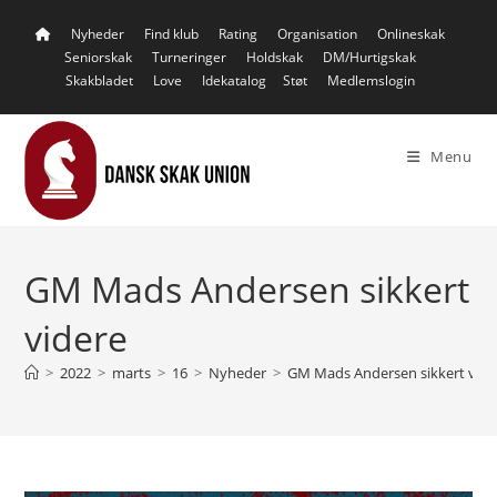
Skip
Nyheder
Find klub
Rating
Organisation
Onlineskak
to
Seniorskak
Turneringer
Holdskak
DM/Hurtigskak
content
Skakbladet
Love
Idekatalog
Støt
Medlemslogin
Menu
GM Mads Andersen sikkert
videre
>
2022
>
marts
>
16
>
Nyheder
>
GM Mads Andersen sikkert vide