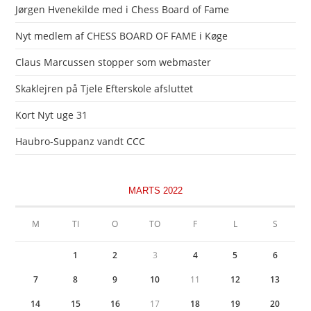
Jørgen Hvenekilde med i Chess Board of Fame
Nyt medlem af CHESS BOARD OF FAME i Køge
Claus Marcussen stopper som webmaster
Skaklejren på Tjele Efterskole afsluttet
Kort Nyt uge 31
Haubro-Suppanz vandt CCC
MARTS 2022
M
TI
O
TO
F
L
S
1
2
3
4
5
6
7
8
9
10
11
12
13
14
15
16
17
18
19
20