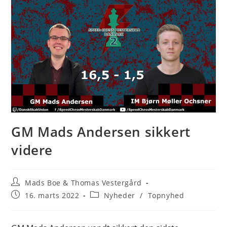
GM Mads Andersen sikkert
videre
Post
Mads Boe & Thomas Vestergård
author:
Post
Post
16. marts 2022
Nyheder
/
Topnyhed
published:
category: