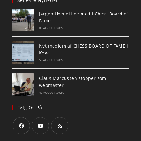
Seneste Nyheder
Jørgen Hvenekilde med i Chess Board of
Fame
8. AUGUST 2026
Nyt medlem af CHESS BOARD OF FAME i
Køge
5. AUGUST 2026
Claus Marcussen stopper som
webmaster
4. AUGUST 2026
Følg Os På:
Opens
Opens
Opens