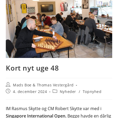
Kort nyt uge 48
Post
Mads Boe & Thomas Vestergård
author:
Post
Post
4. december 2024
Nyheder
/
Topnyhed
published:
category:
IM Rasmus Skytte og CM Robert Skytte var med i
Singapore International Open.
Begge havde en dårlig