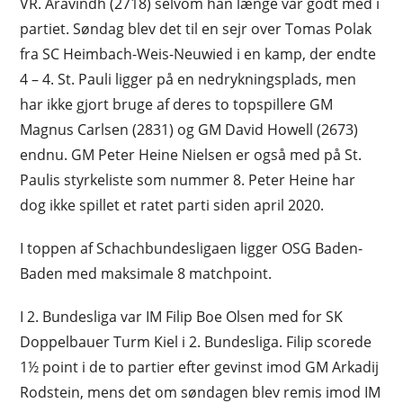
VR. Aravindh (2718) selvom han længe var godt med i
partiet. Søndag blev det til en sejr over Tomas Polak
fra SC Heimbach-Weis-Neuwied i en kamp, der endte
4 – 4. St. Pauli ligger på en nedrykningsplads, men
har ikke gjort bruge af deres to topspillere GM
Magnus Carlsen (2831) og GM David Howell (2673)
endnu. GM Peter Heine Nielsen er også med på St.
Paulis styrkeliste som nummer 8. Peter Heine har
dog ikke spillet et ratet parti siden april 2020.
I toppen af Schachbundesligaen ligger OSG Baden-
Baden med maksimale 8 matchpoint.
I 2. Bundesliga var IM Filip Boe Olsen med for SK
Doppelbauer Turm Kiel i 2. Bundesliga. Filip scorede
1½ point i de to partier efter gevinst imod GM Arkadij
Rodstein, mens det om søndagen blev remis imod IM