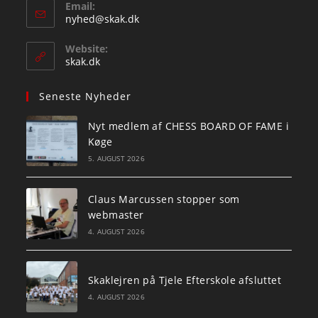
Email:
Opens
nyhed@skak.dk
in
your
Website:
application
skak.dk
Seneste Nyheder
Nyt medlem af CHESS BOARD OF FAME i
Køge
5. AUGUST 2026
Claus Marcussen stopper som
webmaster
4. AUGUST 2026
Skaklejren på Tjele Efterskole afsluttet
4. AUGUST 2026