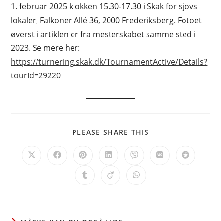
1. februar 2025 klokken 15.30-17.30 i Skak for sjovs
lokaler, Falkoner Allé 36, 2000 Frederiksberg. Fotoet
øverst i artiklen er fra mesterskabet samme sted i
2023. Se mere her:
https://turnering.skak.dk/TournamentActive/Details?
tourId=29220
SHARE
PLEASE SHARE THIS
THIS
CONTENT
Opens
Opens
Opens
Opens
Opens
Opens
Opens
in
in
in
in
in
in
in
a
a
a
a
a
a
a
Opens
Opens
Opens
new
new
new
new
new
new
new
in
in
in
window
window
window
window
window
window
window
a
a
a
new
new
new
window
window
window