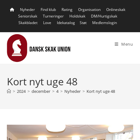
Skip
Nyheder
Find klub
Rating
Organisation
Onlineskak
to
Seniorskak
Turneringer
Holdskak
DM/Hurtigskak
content
Skakbladet
Love
Idekatalog
Støt
Medlemslogin
Menu
Kort nyt uge 48
>
2024
>
december
>
4
>
Nyheder
>
Kort nyt uge 48