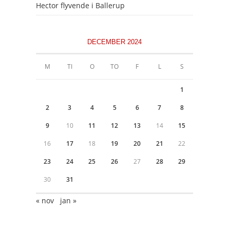
Hector flyvende i Ballerup
DECEMBER 2024
M
TI
O
TO
F
L
S
1
2
3
4
5
6
7
8
9
10
11
12
13
14
15
16
17
18
19
20
21
22
23
24
25
26
27
28
29
30
31
« nov
jan »