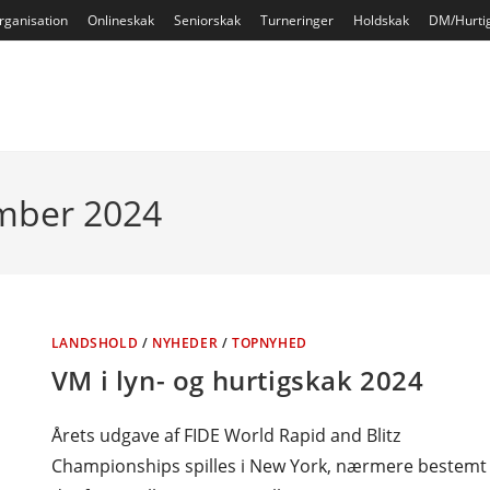
rganisation
Onlineskak
Seniorskak
Turneringer
Holdskak
DM/Hurti
ember 2024
LANDSHOLD
/
NYHEDER
/
TOPNYHED
VM i lyn- og hurtigskak 2024
Årets udgave af FIDE World Rapid and Blitz
Championships spilles i New York, nærmere bestemt 