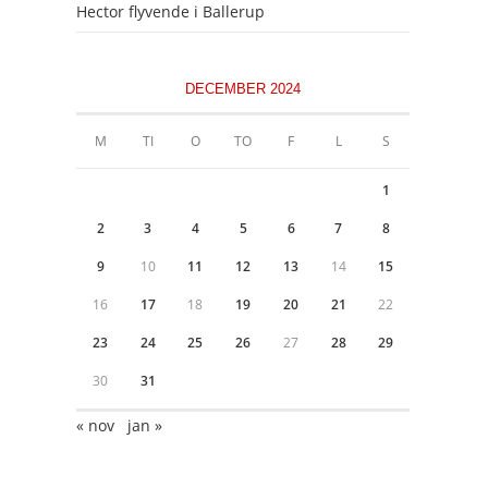
Hector flyvende i Ballerup
DECEMBER 2024
M
TI
O
TO
F
L
S
1
2
3
4
5
6
7
8
9
10
11
12
13
14
15
16
17
18
19
20
21
22
23
24
25
26
27
28
29
30
31
« nov
jan »