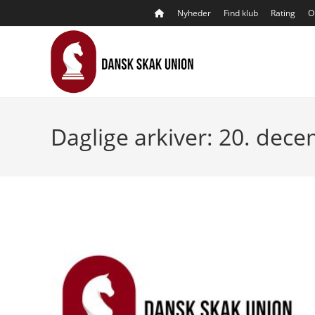
Skip
Nyheder
Find klub
Rating
O
to
content
Daglige arkiver: 20. dec