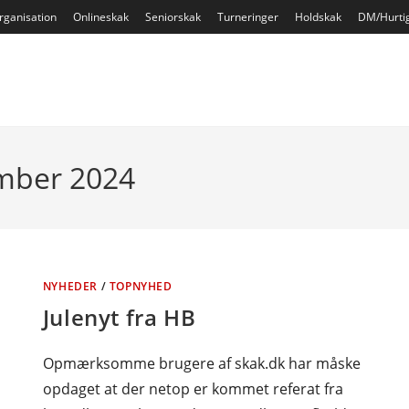
rganisation
Onlineskak
Seniorskak
Turneringer
Holdskak
DM/Hurti
ember 2024
NYHEDER
/
TOPNYHED
Julenyt fra HB
Opmærksomme brugere af skak.dk har måske
opdaget at der netop er kommet referat fra