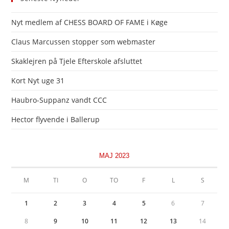
Nyt medlem af CHESS BOARD OF FAME i Køge
Claus Marcussen stopper som webmaster
Skaklejren på Tjele Efterskole afsluttet
Kort Nyt uge 31
Haubro-Suppanz vandt CCC
Hector flyvende i Ballerup
MAJ 2023
M
TI
O
TO
F
L
S
1
2
3
4
5
6
7
8
9
10
11
12
13
14