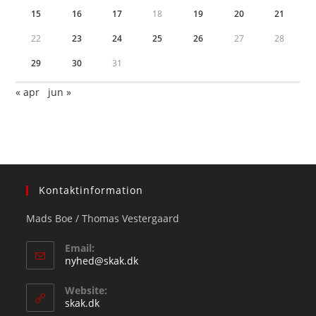
15
16
17
18
19
20
21
22
23
24
25
26
27
28
29
30
31
« apr
jun »
Kontaktinformation
Mads Boe / Thomas Vestergaard
Email:
Opens
nyhed@skak.dk
in
your
Website:
application
skak.dk