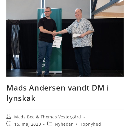
Mads Andersen vandt DM i
lynskak
Post
Mads Boe & Thomas Vestergård
author:
Post
Post
15. maj 2023
Nyheder
/
Topnyhed
published:
category: