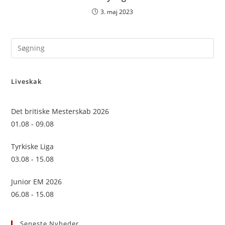
3. maj 2023
Pre
Es
to
Liveskak
clo
the
sea
Det britiske Mesterskab 2026
pan
01.08 - 09.08
Tyrkiske Liga
03.08 - 15.08
Junior EM 2026
06.08 - 15.08
Seneste Nyheder