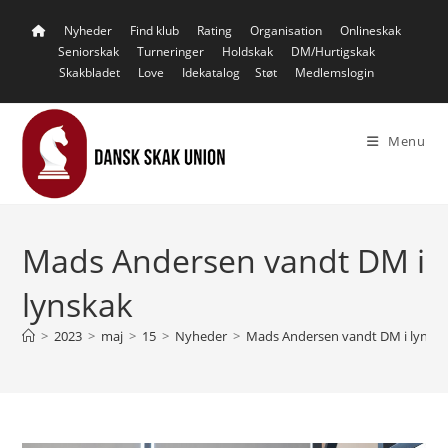
Skip
Nyheder
Find klub
Rating
Organisation
Onlineskak
to
Seniorskak
Turneringer
Holdskak
DM/Hurtigskak
content
Skakbladet
Love
Idekatalog
Støt
Medlemslogin
Menu
Mads Andersen vandt DM i
lynskak
>
2023
>
maj
>
15
>
Nyheder
>
Mads Andersen vandt DM i lynsk