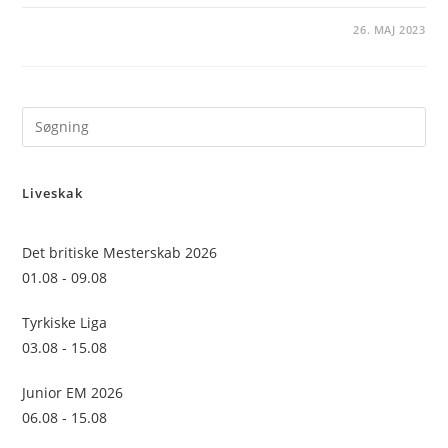
26. MAJ 2023
Pre
Es
to
Liveskak
clo
the
sea
Det britiske Mesterskab 2026
pan
01.08 - 09.08
Tyrkiske Liga
03.08 - 15.08
Junior EM 2026
06.08 - 15.08