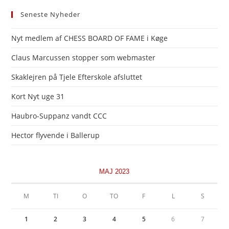
Seneste Nyheder
Nyt medlem af CHESS BOARD OF FAME i Køge
Claus Marcussen stopper som webmaster
Skaklejren på Tjele Efterskole afsluttet
Kort Nyt uge 31
Haubro-Suppanz vandt CCC
Hector flyvende i Ballerup
MAJ 2023
M
TI
O
TO
F
L
S
1
2
3
4
5
6
7