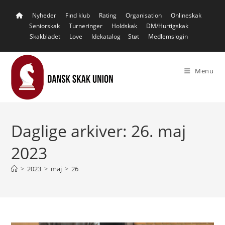
Skip
Nyheder
Find klub
Rating
Organisation
Onlineskak
to
Seniorskak
Turneringer
Holdskak
DM/Hurtigskak
content
Skakbladet
Love
Idekatalog
Støt
Medlemslogin
Menu
Daglige arkiver: 26. maj
2023
>
2023
>
maj
>
26