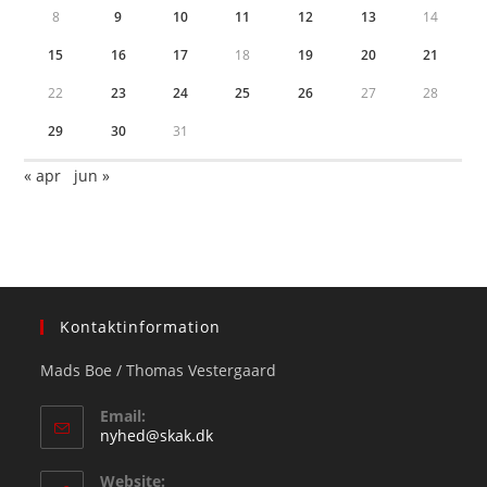
8
9
10
11
12
13
14
15
16
17
18
19
20
21
22
23
24
25
26
27
28
29
30
31
« apr
jun »
Kontaktinformation
Mads Boe / Thomas Vestergaard
Email:
Opens
nyhed@skak.dk
in
your
Website: