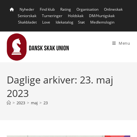
Skip
Nyheder
Find klub
Rating
Organisation
Onlineskak
to
Seniorskak
Turneringer
Holdskak
DM/Hurtigskak
content
Skakbladet
Love
Idekatalog
Støt
Medlemslogin
Menu
Daglige arkiver: 23. maj
2023
>
2023
>
maj
>
23