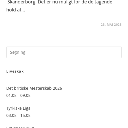
Skanderborg. Det er nu muligt for de deltagende
hold at…
23. MAJ 2023
Pre
Es
to
Liveskak
clo
the
sea
Det britiske Mesterskab 2026
pan
01.08 - 09.08
Tyrkiske Liga
03.08 - 15.08