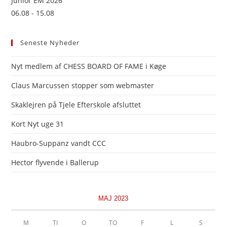
Junior EM 2026
06.08 - 15.08
Seneste Nyheder
Nyt medlem af CHESS BOARD OF FAME i Køge
Claus Marcussen stopper som webmaster
Skaklejren på Tjele Efterskole afsluttet
Kort Nyt uge 31
Haubro-Suppanz vandt CCC
Hector flyvende i Ballerup
MAJ 2023
M
TI
O
TO
F
L
S