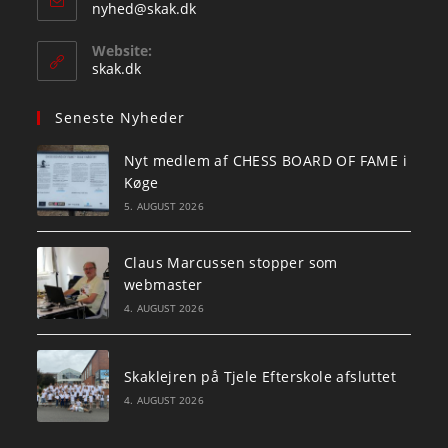
Opens
nyhed@skak.dk
in
your
Website:
application
skak.dk
Seneste Nyheder
Nyt medlem af CHESS BOARD OF FAME i
Køge
5. AUGUST 2026
Claus Marcussen stopper som
webmaster
4. AUGUST 2026
Skaklejren på Tjele Efterskole afsluttet
4. AUGUST 2026