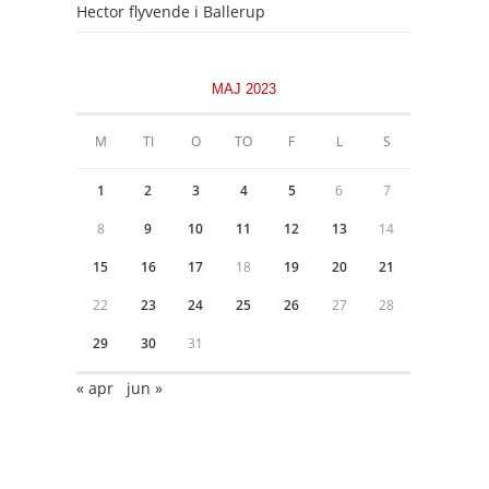
Hector flyvende i Ballerup
MAJ 2023
M
TI
O
TO
F
L
S
1
2
3
4
5
6
7
8
9
10
11
12
13
14
15
16
17
18
19
20
21
22
23
24
25
26
27
28
29
30
31
« apr
jun »