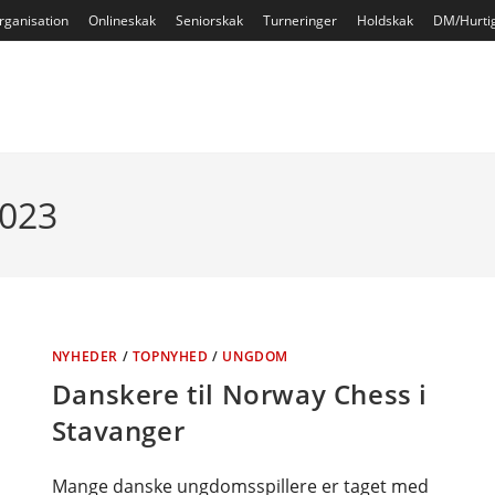
rganisation
Onlineskak
Seniorskak
Turneringer
Holdskak
DM/Hurti
2023
NYHEDER
/
TOPNYHED
/
UNGDOM
Danskere til Norway Chess i
Stavanger
Mange danske ungdomsspillere er taget med