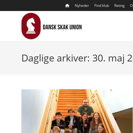
Skip
Nyheder
Find klub
Rating
O
to
content
Daglige arkiver: 30. maj 