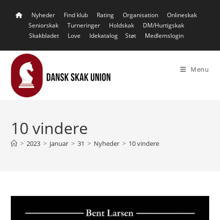
Skip
Nyheder
Find klub
Rating
Organisation
Onlineskak
to
Seniorskak
Turneringer
Holdskak
DM/Hurtigskak
content
Skakbladet
Love
Idekatalog
Støt
Medlemslogin
Menu
10 vindere
>
2023
>
januar
>
31
>
Nyheder
>
10 vindere