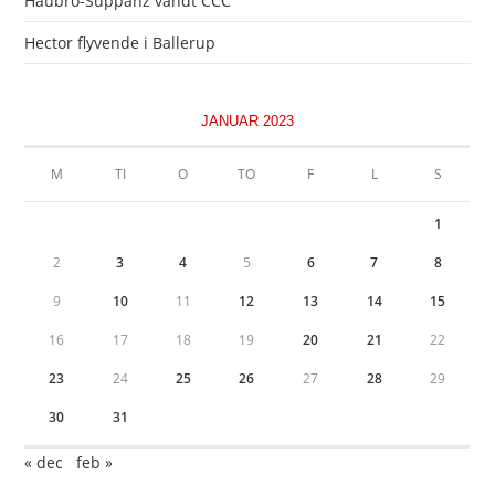
Haubro-Suppanz vandt CCC
Hector flyvende i Ballerup
JANUAR 2023
M
TI
O
TO
F
L
S
1
2
3
4
5
6
7
8
9
10
11
12
13
14
15
16
17
18
19
20
21
22
23
24
25
26
27
28
29
30
31
« dec
feb »