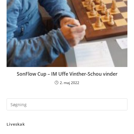
SonFlow Cup – IM Uffe Vinther-Schou vinder
2. maj 2022
Pre
Es
to
Liveskak
clo
the