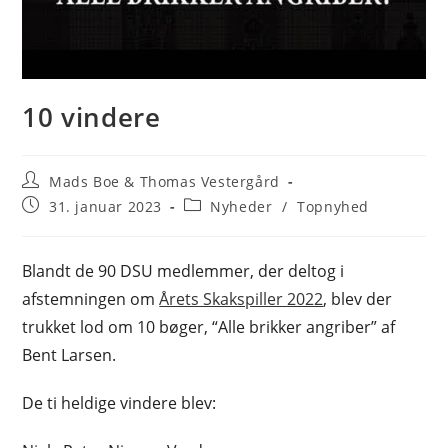
10 vindere
Post
Mads Boe & Thomas Vestergård
author:
Post
Post
31. januar 2023
Nyheder
/
Topnyhed
published:
category:
Blandt de 90 DSU medlemmer, der deltog i
afstemningen om
Årets Skakspiller 2022
, blev der
trukket lod om 10 bøger, “Alle brikker angriber” af
Bent Larsen.
De ti heldige vindere blev: