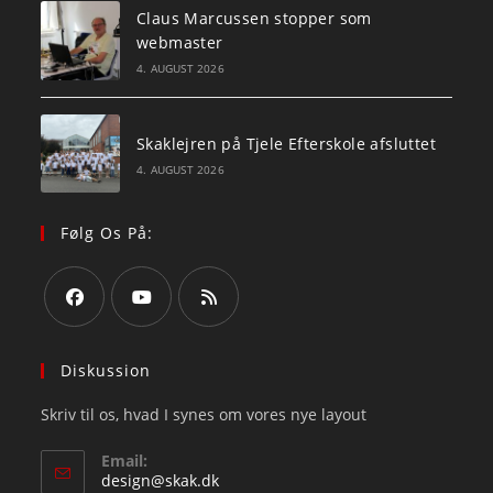
Claus Marcussen stopper som
webmaster
4. AUGUST 2026
Skaklejren på Tjele Efterskole afsluttet
4. AUGUST 2026
Følg Os På:
Opens
Opens
Opens
in
in
in
Diskussion
a
a
a
Skriv til os, hvad I synes om vores nye layout
new
new
new
tab
tab
tab
Email:
Opens
design@skak.dk