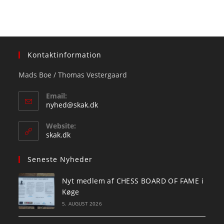
Kontaktinformation
Mads Boe / Thomas Vestergaard
Email:
Opens
nyhed@skak.dk
in
your
Website:
application
skak.dk
Seneste Nyheder
Nyt medlem af CHESS BOARD OF FAME i
Køge
5. AUGUST 2026