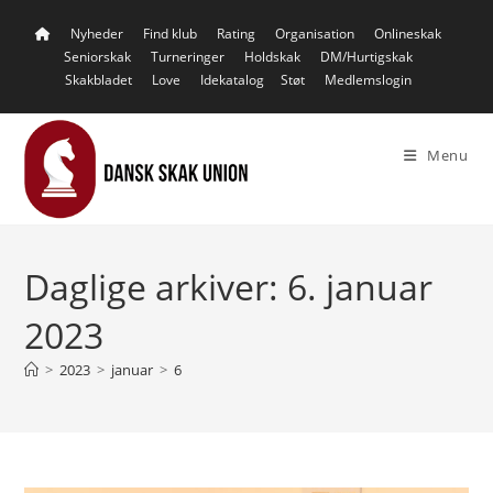
Skip
Nyheder
Find klub
Rating
Organisation
Onlineskak
to
Seniorskak
Turneringer
Holdskak
DM/Hurtigskak
content
Skakbladet
Love
Idekatalog
Støt
Medlemslogin
Menu
Daglige arkiver: 6. januar
2023
>
2023
>
januar
>
6