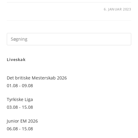
6. JANUAR 2023
Pre
Es
to
Liveskak
clo
the
sea
Det britiske Mesterskab 2026
pan
01.08 - 09.08
Tyrkiske Liga
03.08 - 15.08
Junior EM 2026
06.08 - 15.08