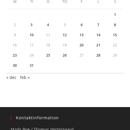
M
TI
O
TO
F
L
S
1
2
3
4
5
6
7
8
9
10
11
12
13
14
15
16
17
18
19
20
21
22
23
24
25
26
27
28
29
30
31
« dec
feb »
Kontaktinformation
Mads Boe / Thomas Vestergaard