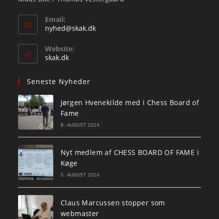
Email:
Opens
nyhed@skak.dk
in
your
Website:
application
skak.dk
Seneste Nyheder
Jørgen Hvenekilde med i Chess Board of
Fame
8. AUGUST 2026
Nyt medlem af CHESS BOARD OF FAME i
Køge
5. AUGUST 2026
Claus Marcussen stopper som
webmaster