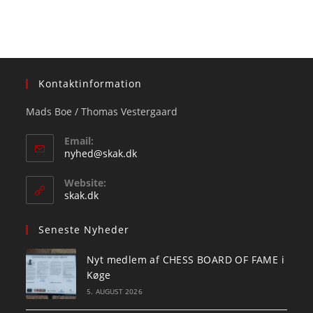
Kontaktinformation
Mads Boe / Thomas Vestergaard
Email:
Opens
nyhed@skak.dk
in
your
Website:
application
skak.dk
Seneste Nyheder
Nyt medlem af CHESS BOARD OF FAME i
Køge
5. AUGUST 2026