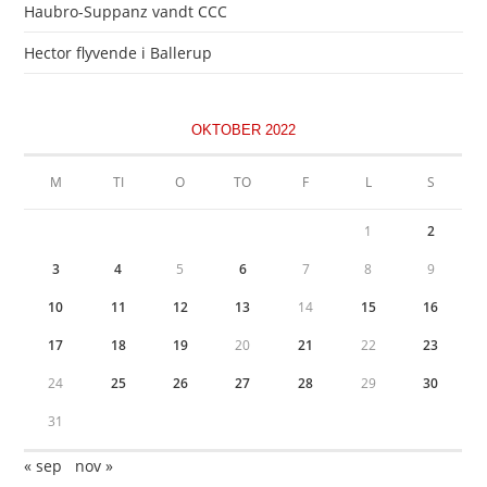
Haubro-Suppanz vandt CCC
Hector flyvende i Ballerup
OKTOBER 2022
M
TI
O
TO
F
L
S
1
2
3
4
5
6
7
8
9
10
11
12
13
14
15
16
17
18
19
20
21
22
23
24
25
26
27
28
29
30
31
« sep
nov »