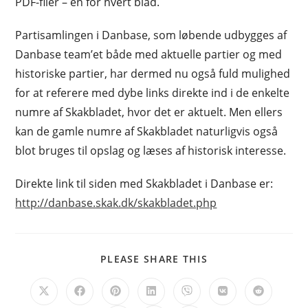
PDF-filer – én for hvert blad.
Partisamlingen i Danbase, som løbende udbygges af
Danbase team’et både med aktuelle partier og med
historiske partier, har dermed nu også fuld mulighed
for at referere med dybe links direkte ind i de enkelte
numre af Skakbladet, hvor det er aktuelt. Men ellers
kan de gamle numre af Skakbladet naturligvis også
blot bruges til opslag og læses af historisk interesse.
Direkte link til siden med Skakbladet i Danbase er:
http://danbase.skak.dk/skakbladet.php
SHARE
PLEASE SHARE THIS
THIS
CONTENT
Opens
Opens
Opens
Opens
Opens
Opens
Opens
in
in
in
in
in
in
in