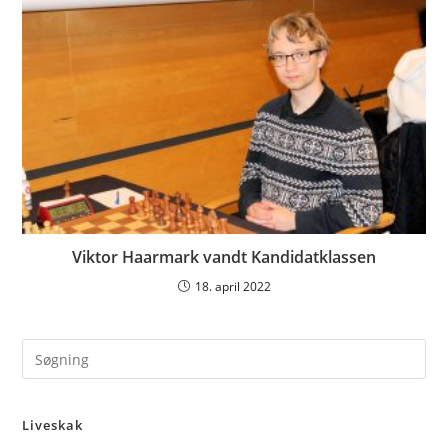
Viktor Haarmark vandt Kandidatklassen
18. april 2022
Pre
Es
to
Liveskak
clo