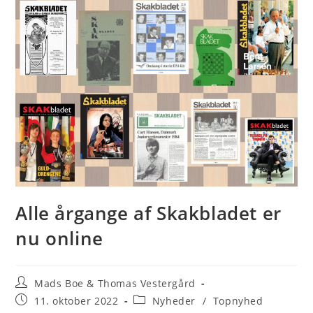
Alle årgange af Skakbladet er
nu online
Post
Mads Boe & Thomas Vestergård
author:
Post
Post
11. oktober 2022
Nyheder
/
Topnyhed
published:
category: