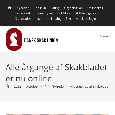
Skip
Nyheder
Find klub
Rating
Organisation
Onlineskak
to
Seniorskak
Turneringer
Holdskak
DM/Hurtigskak
content
Skakbladet
Love
Idekatalog
Støt
Medlemslogin
Menu
Alle årgange af Skakbladet
er nu online
>
2022
>
oktober
>
11
>
Nyheder
>
Alle årgange af Skakbladet er