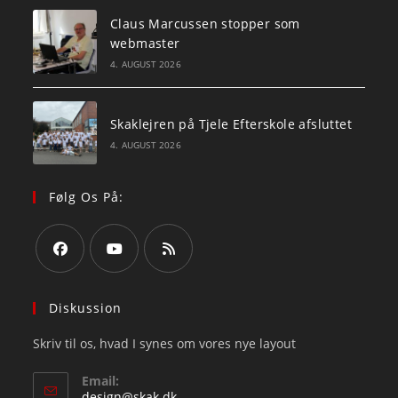
Claus Marcussen stopper som
webmaster
4. AUGUST 2026
Skaklejren på Tjele Efterskole afsluttet
4. AUGUST 2026
Følg Os På:
Opens
Opens
Opens
in
in
in
Diskussion
a
a
a
Skriv til os, hvad I synes om vores nye layout
new
new
new
tab
tab
tab
Email:
Opens
design@skak.dk