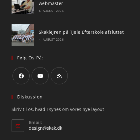
webmaster
4. AUGUST 2026
Skaklejren på Tjele Efterskole afsluttet
4. AUGUST 2026
Følg Os På:
Opens
Opens
Opens
in
in
in
Diskussion
a
a
a
Skriv til os, hvad I synes om vores nye layout
new
new
new
tab
tab
tab
Email:
Opens
design@skak.dk
in
your