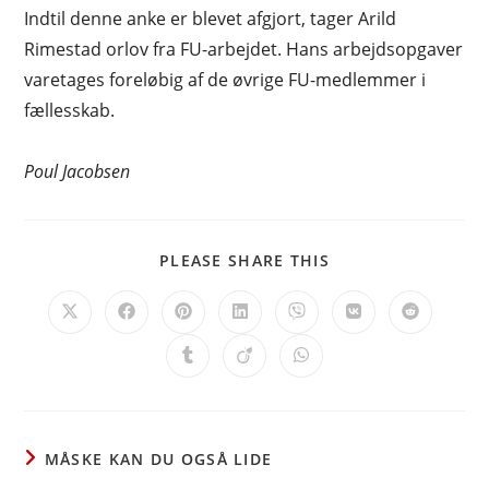
Indtil denne anke er blevet afgjort, tager Arild
Rimestad orlov fra FU-arbejdet. Hans arbejdsopgaver
varetages foreløbig af de øvrige FU-medlemmer i
fællesskab.
Poul Jacobsen
SHARE
PLEASE SHARE THIS
THIS
CONTENT
Opens
Opens
Opens
Opens
Opens
Opens
Opens
in
in
in
in
in
in
in
a
a
a
a
a
a
a
Opens
Opens
Opens
new
new
new
new
new
new
new
in
in
in
window
window
window
window
window
window
window
a
a
a
new
new
new
window
window
window
MÅSKE KAN DU OGSÅ LIDE