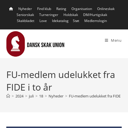
Skip
Nyheder
Find klub
Rating
Organisation
Onlineskak
to
Seniorskak
Turneringer
Holdskak
DM/Hurtigskak
content
Skakbladet
Love
Idekatalog
Støt
Medlemslogin
Menu
FU-medlem udelukket fra
FIDE i to år
>
2024
>
juli
>
18
>
Nyheder
>
FU-medlem udelukket fra FIDE i to 