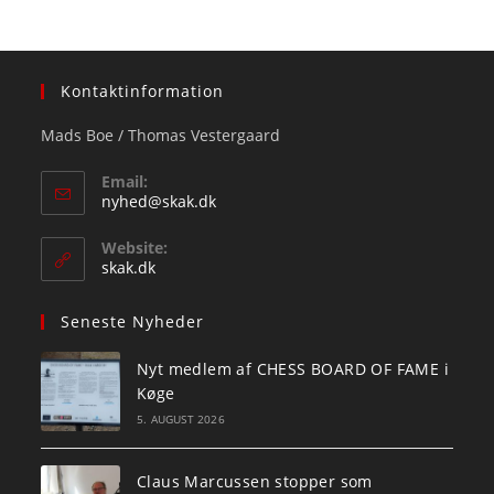
Kontaktinformation
Mads Boe / Thomas Vestergaard
Email:
Opens
nyhed@skak.dk
in
your
Website:
application
skak.dk
Seneste Nyheder
Nyt medlem af CHESS BOARD OF FAME i
Køge
5. AUGUST 2026
Claus Marcussen stopper som