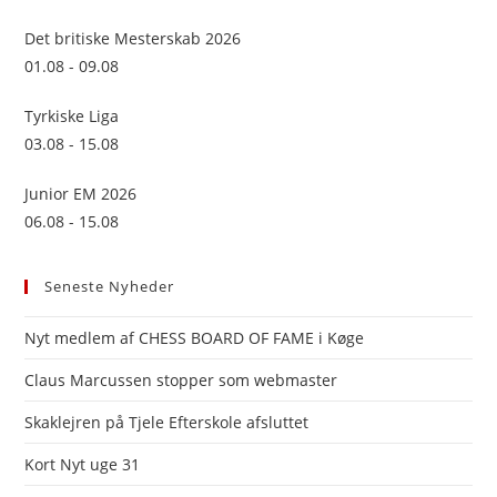
the
sea
Det britiske Mesterskab 2026
pan
01.08 - 09.08
Tyrkiske Liga
03.08 - 15.08
Junior EM 2026
06.08 - 15.08
Seneste Nyheder
Nyt medlem af CHESS BOARD OF FAME i Køge
Claus Marcussen stopper som webmaster
Skaklejren på Tjele Efterskole afsluttet
Kort Nyt uge 31