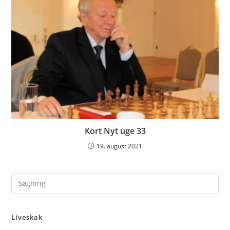
Kort Nyt uge 33
19. august 2021
Pre
Es
to
Liveskak
clo