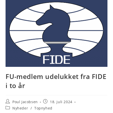
FU-medlem udelukket fra FIDE
i to år
Post
Post
Poul Jacobsen
18. juli 2024
author:
published:
Post
Nyheder
/
Topnyhed
category: