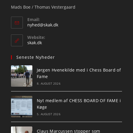
Mads Boe / Thomas Vestergaard
Email:
Opens
nyhed@skak.dk
in
your
Website:
application
skak.dk
Seneste Nyheder
Jørgen Hvenekilde med i Chess Board of
Fame
8. AUGUST 2026
Nyt medlem af CHESS BOARD OF FAME i
Køge
5. AUGUST 2026
Claus Marcussen stopper som