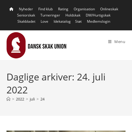
Skip
Nyheder
Find klub
Rating
Organisation
Onlineskak
to
Seniorskak
Turneringer
Holdskak
DM/Hurtigskak
content
Skakbladet
Love
Idekatalog
Støt
Medlemslogin
Menu
Daglige arkiver: 24. juli
2022
>
2022
>
juli
>
24