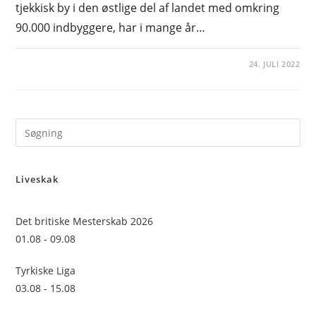
tjekkisk by i den østlige del af landet med omkring
90.000 indbyggere, har i mange år…
24. JULI 2022
Pre
Es
to
Liveskak
clo
the
sea
Det britiske Mesterskab 2026
pan
01.08 - 09.08
Tyrkiske Liga
03.08 - 15.08