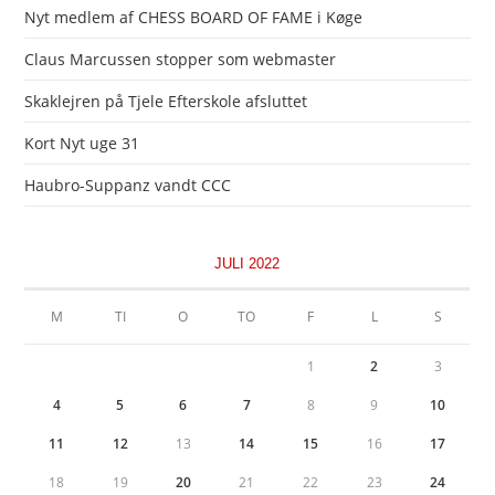
Nyt medlem af CHESS BOARD OF FAME i Køge
Claus Marcussen stopper som webmaster
Skaklejren på Tjele Efterskole afsluttet
Kort Nyt uge 31
Haubro-Suppanz vandt CCC
JULI 2022
M
TI
O
TO
F
L
S
1
2
3
4
5
6
7
8
9
10
11
12
13
14
15
16
17
18
19
20
21
22
23
24