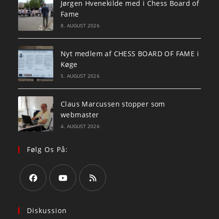
Jørgen Hvenekilde med i Chess Board of
Fame
8. AUGUST 2026
Nyt medlem af CHESS BOARD OF FAME i
Køge
5. AUGUST 2026
Claus Marcussen stopper som
webmaster
4. AUGUST 2026
Følg Os På:
Opens
Opens
Opens
in
in
in
Diskussion