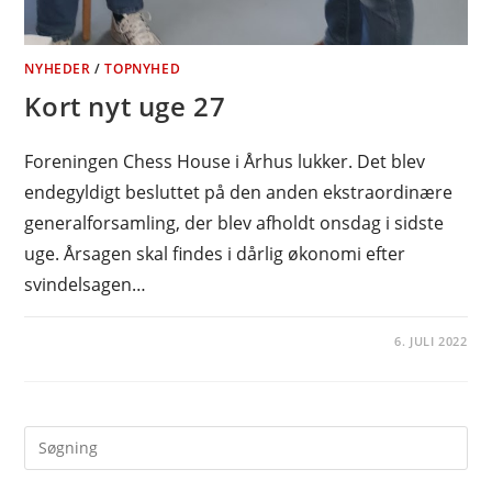
NYHEDER
/
TOPNYHED
Kort nyt uge 27
Foreningen Chess House i Århus lukker. Det blev
endegyldigt besluttet på den anden ekstraordinære
generalforsamling, der blev afholdt onsdag i sidste
uge. Årsagen skal findes i dårlig økonomi efter
svindelsagen…
6. JULI 2022
Pre
Es