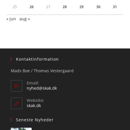
25
26
27
28
29
30
31
« jun
aug »
Kontaktinformation
Mads Boe / Thomas Vestergaard
Email:
Opens
nyhed@skak.dk
in
your
Website:
application
skak.dk
Seneste Nyheder