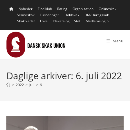
Skip
Nyheder
Find klub
Rating
Organisation
Onlineskak
to
Seniorskak
Turneringer
Holdskak
DM/Hurtigskak
content
Skakbladet
Love
Idekatalog
Støt
Medlemslogin
Menu
Daglige arkiver: 6. juli 2022
>
2022
>
juli
>
6