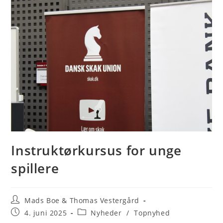
Instruktørkursus for unge
spillere
Post
Mads Boe & Thomas Vestergård
author:
Post
Post
4. juni 2025
Nyheder
/
Topnyhed
published:
category: