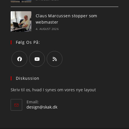
Claus Marcussen stopper som
webmaster
4. AUGUST 2026
Følg Os På:
Opens
Opens
Opens
in
in
in
Diskussion
a
a
a
Skriv til os, hvad I synes om vores nye layout
new
new
new
tab
tab
tab
Email:
Opens
design@skak.dk
in
your
application