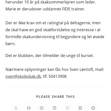
herunder 10 år på skaksommerlejren som leder.
Marie er derudover uddannet FIDE trainer.
Der er ikke krav om et ratingtal på deltagerne, men
de skal have en god skakforståelse og interesse i at
formidle skakundervisning til begyndere og let øvede
børn.
Det er klubben, der tilmelder de unge til kurset.
Nærmere oplysninger kan fås hos Sven Løntoft, mail:
sven@skoleskak.dk
, tlf. 50413908.
SHARE
PLEASE SHARE THIS
THIS
CONTENT
Opens
Opens
Opens
Opens
Opens
Opens
Opens