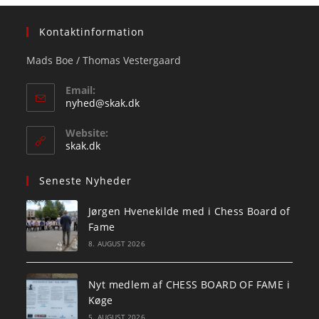
Kontaktinformation
Mads Boe / Thomas Vestergaard
Email:
Opens
nyhed@skak.dk
in
your
Website:
application
skak.dk
Seneste Nyheder
Jørgen Hvenekilde med i Chess Board of
Fame
8. AUGUST 2026
Nyt medlem af CHESS BOARD OF FAME i
Køge
5. AUGUST 2026