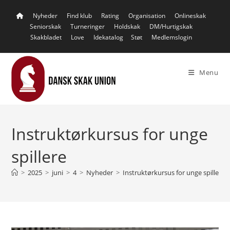
Skip
Nyheder
Find klub
Rating
Organisation
Onlineskak
to
Seniorskak
Turneringer
Holdskak
DM/Hurtigskak
content
Skakbladet
Love
Idekatalog
Støt
Medlemslogin
Menu
Instruktørkursus for unge
spillere
>
2025
>
juni
>
4
>
Nyheder
>
Instruktørkursus for unge spillere