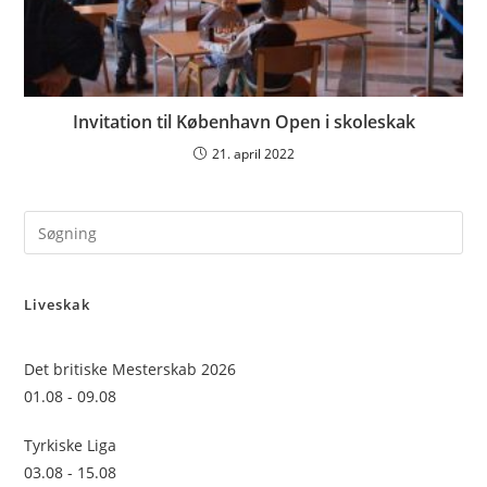
Invitation til København Open i skoleskak
21. april 2022
Pre
Es
to
Liveskak
clo
the
sea
Det britiske Mesterskab 2026
pan
01.08 - 09.08
Tyrkiske Liga
03.08 - 15.08