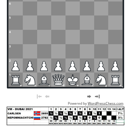
6
5
4
3
2
1
a
b
c
d
e
f
g
h
Powered by
WordPressChess.com