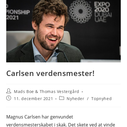
Carlsen verdensmester!
Post
Mads Boe & Thomas Vestergård
author:
Post
Post
11. december 2021
Nyheder
/
Topnyhed
published:
category:
Magnus Carlsen har genvundet
verdensmesterskabet i skak. Det skete ved at vinde