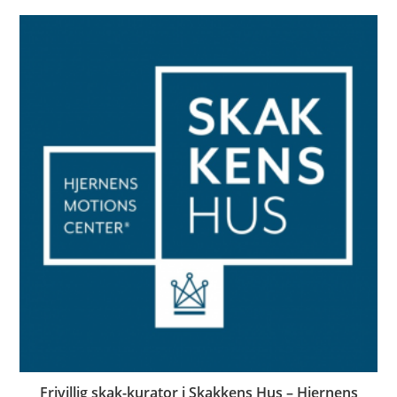
Frivillig skak-kurator i Skakkens Hus – Hjernens