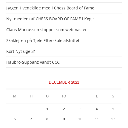
Jørgen Hvenekilde med i Chess Board of Fame
Nyt medlem af CHESS BOARD OF FAME i Køge
Claus Marcussen stopper som webmaster
Skaklejren på Tjele Efterskole afsluttet
Kort Nyt uge 31
Haubro-Suppanz vandt CCC
DECEMBER 2021
M
TI
O
TO
F
L
S
1
2
3
4
5
6
7
8
9
10
11
12