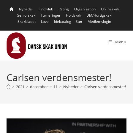
Skip
Nyheder
Find klub
Rating
Organisation
Onlineskak
to
Seniorskak
Turneringer
Holdskak
DM/Hurtigskak
content
Skakbladet
Love
Idekatalog
Støt
Medlemslogin
Menu
Carlsen verdensmester!
>
2021
>
december
>
11
>
Nyheder
>
Carlsen verdensmester!