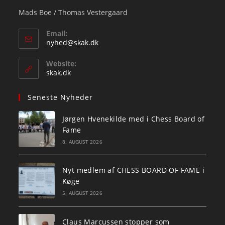
Mads Boe / Thomas Vestergaard
Email:
Opens
nyhed@skak.dk
in
your
Website:
application
skak.dk
Seneste Nyheder
Jørgen Hvenekilde med i Chess Board of
Fame
8. AUGUST 2026
Nyt medlem af CHESS BOARD OF FAME i
Køge
5. AUGUST 2026
Claus Marcussen stopper som