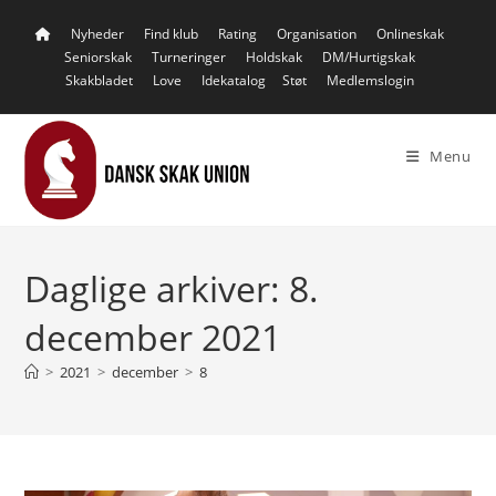
Skip
Nyheder
Find klub
Rating
Organisation
Onlineskak
to
Seniorskak
Turneringer
Holdskak
DM/Hurtigskak
content
Skakbladet
Love
Idekatalog
Støt
Medlemslogin
Menu
Daglige arkiver: 8.
december 2021
>
2021
>
december
>
8