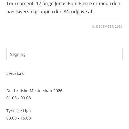
Tournament. 17-årige Jonas Buhl Bjerre er med i den
næstøverste gruppe i den 84. udgave af…
8. DECEMBER 2021
Pre
Es
to
Liveskak
clo
the
sea
Det britiske Mesterskab 2026
pan
01.08 - 09.08
Tyrkiske Liga
03.08 - 15.08