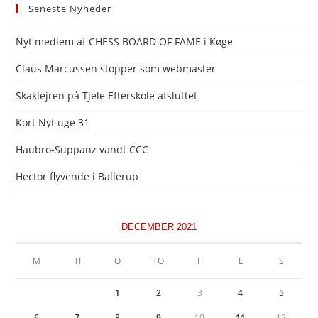
Seneste Nyheder
Nyt medlem af CHESS BOARD OF FAME i Køge
Claus Marcussen stopper som webmaster
Skaklejren på Tjele Efterskole afsluttet
Kort Nyt uge 31
Haubro-Suppanz vandt CCC
Hector flyvende i Ballerup
DECEMBER 2021
M
TI
O
TO
F
L
S
1
2
3
4
5
6
7
8
9
10
11
12