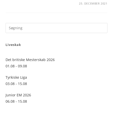
25. DECEMBER 2021
Pre
Es
to
Liveskak
clo
the
sea
Det britiske Mesterskab 2026
pan
01.08 - 09.08
Tyrkiske Liga
03.08 - 15.08
Junior EM 2026
06.08 - 15.08