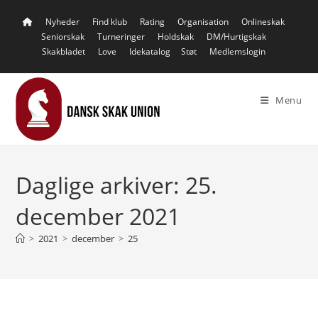
Skip
Nyheder
Find klub
Rating
Organisation
Onlineskak
to
Seniorskak
Turneringer
Holdskak
DM/Hurtigskak
content
Skakbladet
Love
Idekatalog
Støt
Medlemslogin
Menu
Daglige arkiver: 25.
december 2021
>
2021
>
december
>
25